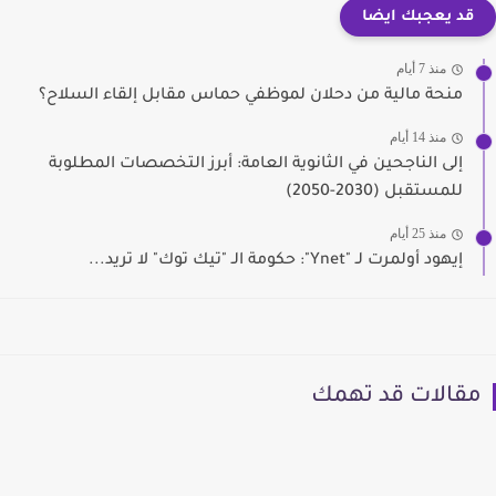
قد يعجبك ايضا
منذ 7 أيام
منحة مالية من دحلان لموظفي حماس مقابل إلقاء السلاح؟
منذ 14 أيام
إلى الناجحين في الثانوية العامة: أبرز التخصصات المطلوبة
للمستقبل (2030-2050)
منذ 25 أيام
إيهود أولمرت لـ "Ynet": حكومة الـ "تيك توك" لا تريد...
مقالات قد تهمك