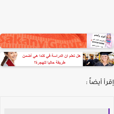
إقرأ أيضاً :