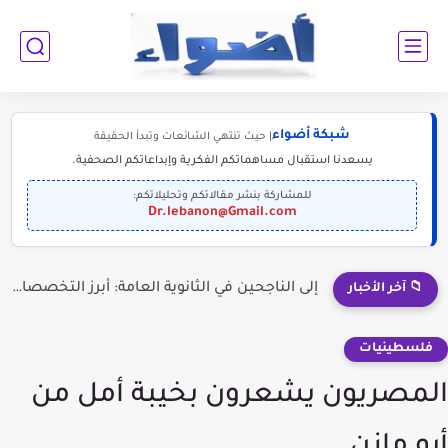
شبكة أضواء
| حيث تنتهي الشائعات وتبدأ الحقيقة
يسعدنا استقبال مساهماتكم الفكرية وإبداعاتكم الصحفية.
للمشاركة بنشر مقالاتكم وتحليلاتكم:
Dr.lebanon@Gmail.com
إلى الناجحين في الثانوية العامة: أبرز التخصصات المطلوبة للمستقبل (2030-2050)
📁 آخر الأخبار
فلسطينيات
المصريون يشعرون بخيبة أمل من