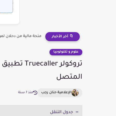
منحة مالية من دحلان لم
📁 آخر الأخبار
علوم و تكنولوجيا
تروكولر ler
المتصل
الإعلامية حنان رجب
منذ 7 سنة
جدول التنقل