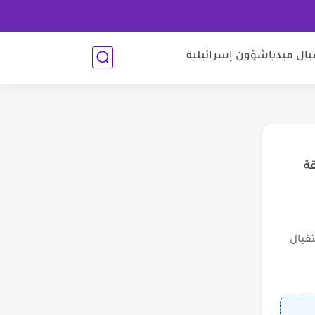
ل ميديا
شؤون إسرائيلية
قة
قبال