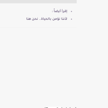
إقرأ أيضاً :
لأننا نؤمن بالحياة.. نحن هنا