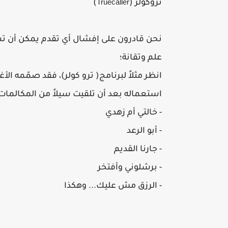
Truecaller
تروكولر (
)
نحن قادرون على إفشال أي تقدم يمكن أن تس
علم وتقانة؛
انظر مثلاً لبرنامج( ترو كولر)، فقد صمّمه ا
استعماله بعد أن تلقيت سيلاً من المكالمات
- خالتي أم زهدي
- أبو الرعد
- جارنا القديم
- برشلوني وأفتخر
- الرزق مش عليك... وهكذا