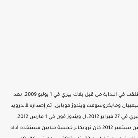
أطلقت في البداية من قبل بلاك بيري في 1 يوليو 2009. بعد
يان ومايكروسوفت ويندوز موبايل. تم إصداره لأندرويد
وأبل إفون في 23 سبتمبر 2009، ل ريم بلاك بيري في 27 فبراير 2012، ل ويندوز فون في 1 مارس 2012،
ونوكيا سيريز 40 في 3 سبتمبر 2012. اعتبارا من سبتمبر 2012 كان ترويكالر خمسة ملايين مستخدم أداء