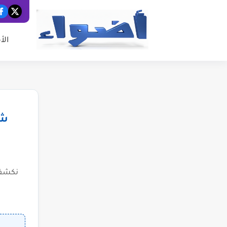
الأ
شب
نكشف 