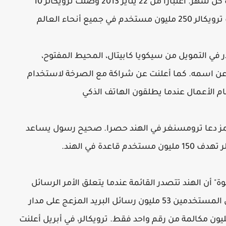
120 مليون بحث في قاعدة بيانات رقم الهاتف كل شهر. اعتبارا من 22 يناير 2013 وصلت ترويكالر 10
لقى ترويكالر 18.8 مليون دولار في التمويل من سيكويا كابيتال، المحيط المفتوح،
ن اسمه. كما أعلنت عن شراكة مع الصرخة لاستخدام
ام الأعمال عندما يطلقون الهاتف الذكي
 التطبيق سمز دعا ترومسنغر في الهند حصرا. صحيح رسول يساعد
دة في الهند.
لدعوة" أن الهند تتصدر القائمة عندما يتعلق الأمر الرسائل
القصيرة المزعج، مع شركة الاتصالات إرسال المستخدمين 53 مليون رسائل البريد المزعج على مدار
ة. كما قدمت شركة اتصالات أخرى 31 مليون مكالمة من رقم واحد فقط. ترويكالر، في أبريل أعلنت