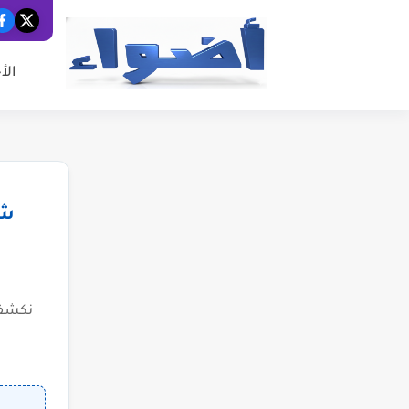
الأ
شب
نكشف 