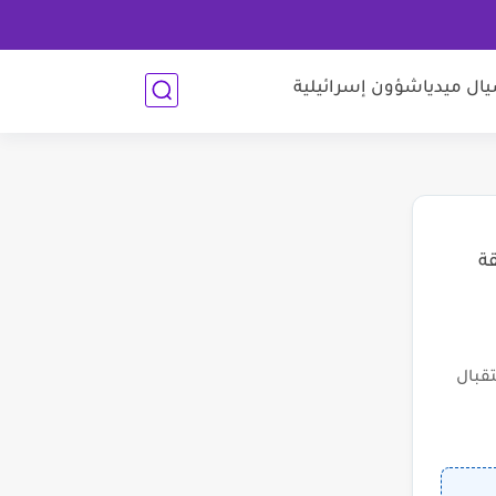
ل ميديا
شؤون إسرائيلية
قة
قبال