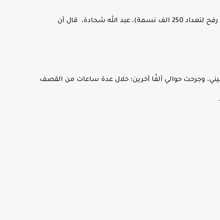
مدير مشفى "أبو يوسف النجار" (المشفى الوحيد في رفح لتعداد 250 الف نسمة)، عبد الله شحادة، قال أن
يني، وجرحت حوالي ألفًا آخرين؛ خلال عدة ساعات من القصف