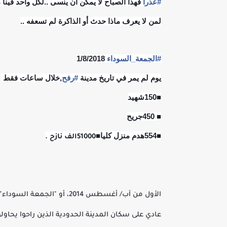
#
عذرا
فهذا الصباح لا يمكن أن ينسى ..لكل واحد فينا م
لمن لا يعرف ماذا حدث أو الذاكرة لم تسعفه ..
#
الجمعة_السوداء
1/8/2018
يوم لم يمر في تاريخ مدينة
#
رفح
,خلال ساعات فقط
■150شهيد
■ 450جريح
■554هدم منزل كليا
■51000الف نازح .
الأول من آب/ أغسطس 2014، أ
عادي على سكان المدينة الحدودية الذين راحوا يحا