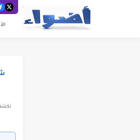
الأ
شب
نكشف 