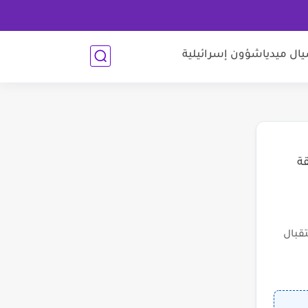
ل ميديا
شؤون إسرائيلية
قة
قبال