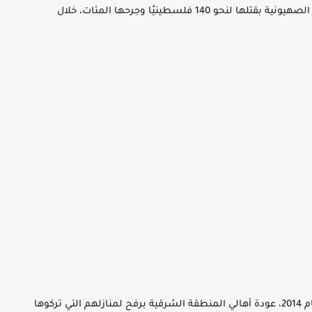
ركام منازل شهدت جدرانها واحدة من أبشع المجازر الصهيونية بقتلها لنحو 140 فلسطينيًا وجرحها المئات، خلال
وشهدت ساعات الصباح الأولى في مثل هذا اليوم عام 2014، عودة أهالي المنطقة الشرقية برفح لمنازلهم التي تركوها