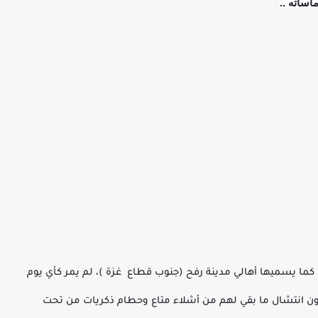
أساته ..
و "الجمعة السوداء" كما يسميها أهالي مدينة رفح (جنوب قطاع غزة )، لم يمر كأي يوم
ولون انتشال ما بقي لهم من أشلاء متاع وحطام ذكريات من تحت