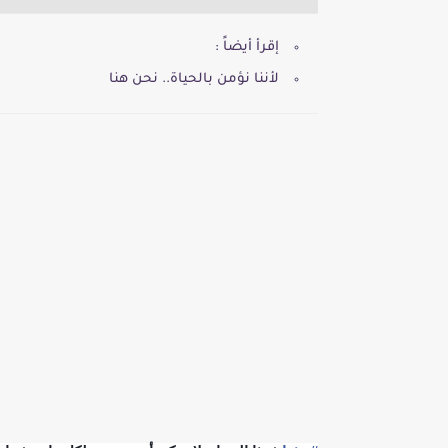
إقرأ أيضاً :
لأننا نؤمن بالحياة.. نحن هنا