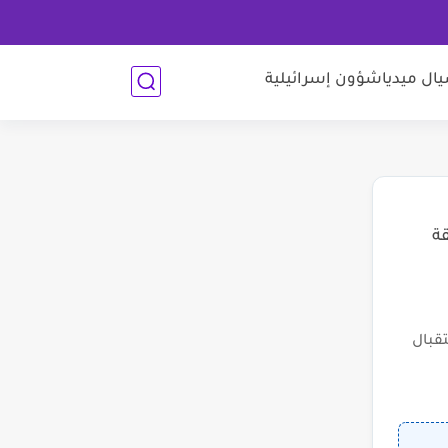
ل ميديا
شؤون إسرائيلية
قة
قبال