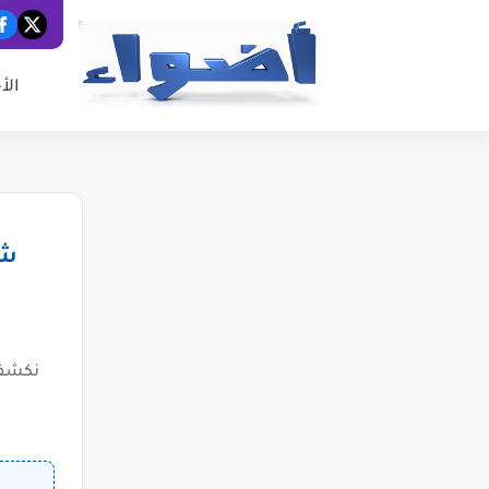
الأ
شب
نكشف 