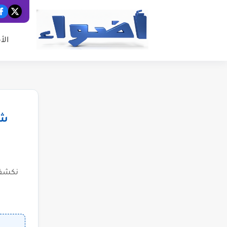
الأ
شب
نكشف 