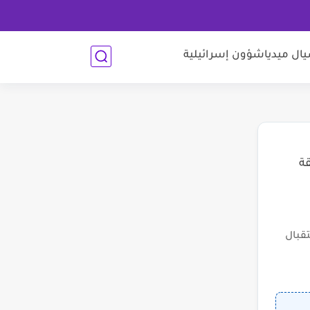
ل ميديا
شؤون إسرائيلية
قة
قبال