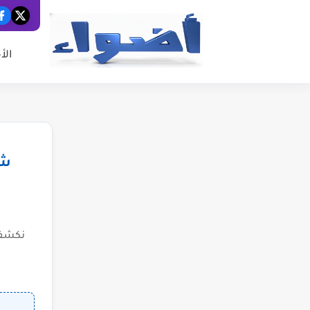
الأ
شب
نكشف 