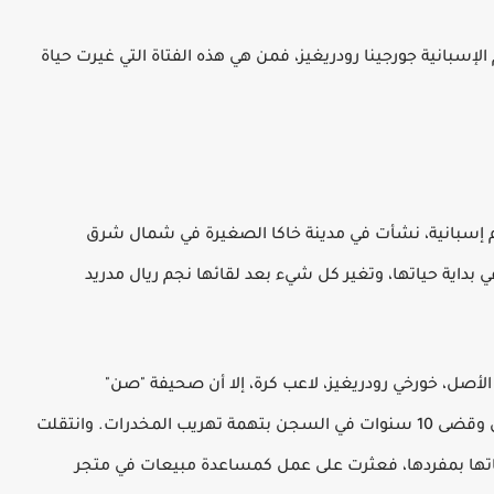
إسبانية جورجينا رودريغيز، فمن هي هذه الفتاة التي غيرت حياة
 1994 من أب أرجنتيني وأم إسبانية، نشأت في مدينة خاكا الصغيرة في شمال شرق
بداية حياتها، وتغير كل شيء بعد لقائها نجم ريال مدريد
ي الأصل، خورخي رودريغيز، لاعب كرة، إلا أن صحيفة "صن"
البريطانية قالت إن الرجل كان يقوم ببيع الكوكايين وقضى 10 سنوات في السجن بتهمة تهريب المخدرات. وانتقلت
حياتها بمفردها، فعثرت على عمل كمساعدة مبيعات في متجر