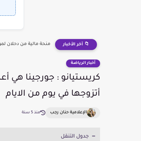
منحة مالية من دحلان لم
📁 آخر الأخبار
أخبار الرياضة
‏كريستيانو : جورجينا هي أع
أتزوجها في يوم من الايام
الإعلامية حنان رجب
منذ 5 سنة
جدول التنقل