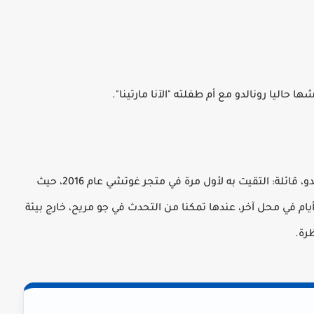
حاليا رونالدو مع أم طفلته "الآنا مارتينا".
وتحكي جورجينا رودريغيز عن لقائها الأول مع رونالدو، قائلة: التقيت به لأول مرة في متجر غوتشي عام 2016، حيث
ام في محل آخر، عندها تمكنا من التحدث في جو مريح، خارج بيئة
رة.