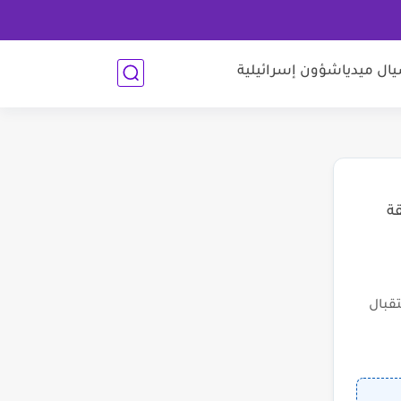
ل ميديا
شؤون إسرائيلية
قة
قبال