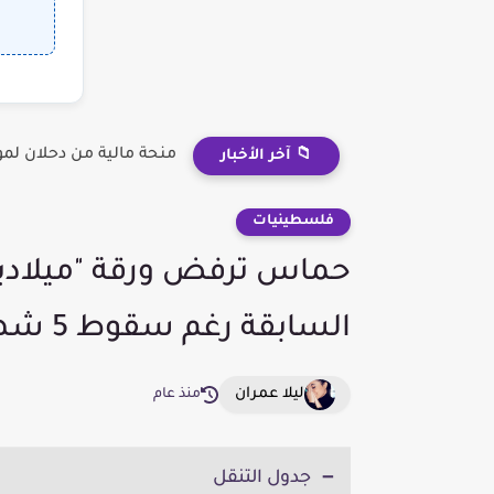
منحة مالية من دحلان لم
📁 آخر الأخبار
فلسطينيات
حماس ترفض ورقة "ميلادي
السابقة رغم سقوط 5 شهداء صباح اليوم
ليلا عمران
منذ عام
جدول التنقل