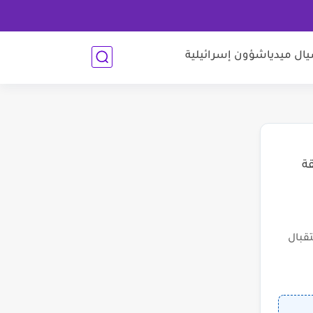
ل ميديا
شؤون إسرائيلية
قة
قبال