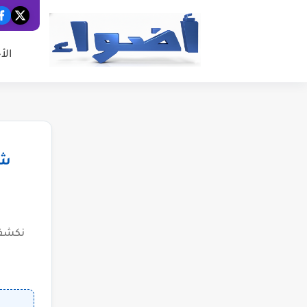
الأ
شب
نكشف 