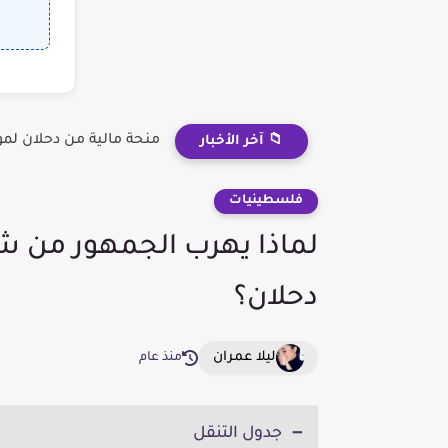
منحة مالية من دحلان لم
📁 آخر الأخبار
فلسطينيات
لماذا يهرب الجمهور من ش
دحلان؟
ليلا عمران
منذ عام
جدول التنقل