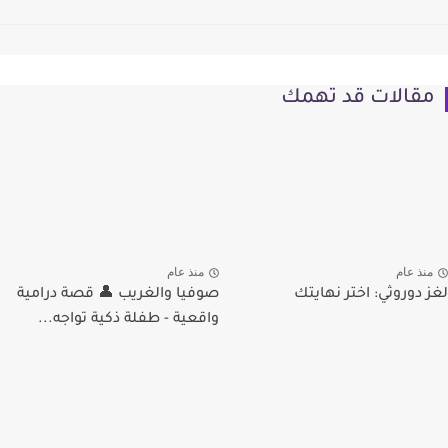
مقالات قد تهمك
منذ عام
منذ عام
لغز دوروثي: اختر نهايتك
صوفيا والغريب 👤 قصة درامية
واقعية - طفلة ذكية تواجه...