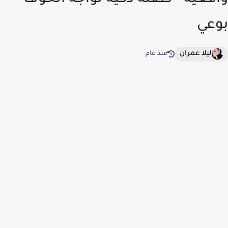
واقعية - طفلة ذكية تواجه الخوف
بوعي
ليلا عمران
منذ عام