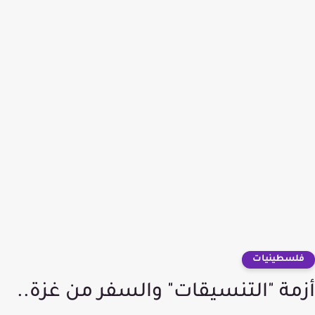
فلسطينيات
أزمة "التنسيقات" والسفر من غزة..