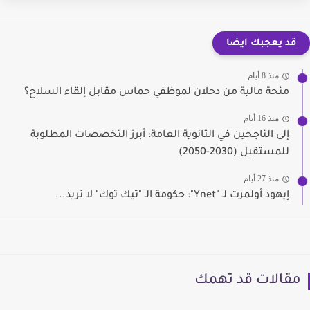
قد يعجبك ايضا
منذ 8 أيام
منحة مالية من دحلان لموظفي حماس مقابل إلقاء السلاح؟
منذ 16 أيام
إلى الناجحين في الثانوية العامة: أبرز التخصصات المطلوبة
للمستقبل (2030-2050)
منذ 27 أيام
إيهود أولمرت لـ "Ynet": حكومة الـ "تيك توك" لا تريد...
مقالات قد تهمك