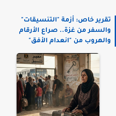
تقرير خاص: أزمة "التنسيقات"
والسفر من غزة.. صراع الأرقام
والهروب من "انعدام الأفق"