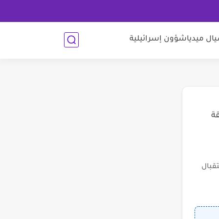
ل ميديا
شؤون إسرائيلية
قة
قبال