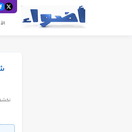
الأ
شب
نكشف 