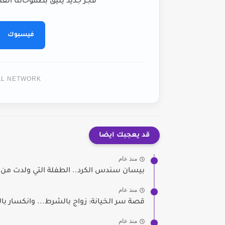
فجر جديد يليق بطموحاتنا العظ
فيسبوك
TAL NETWORK
قد يعجبك ايضا
منذ عام
بيسان سندس الكرد.. الطفلة التي ولدت من 
منذ عام
قصة سر الخيانة: زواج بالشرط... وانكسار بال
منذ عام