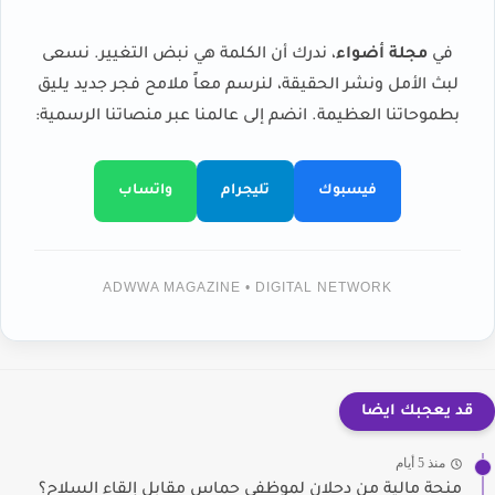
في
مجلة أضواء
، ندرك أن الكلمة هي نبض التغيير. نسعى
لبث الأمل ونشر الحقيقة، لنرسم معاً ملامح فجر جديد يليق
بطموحاتنا العظيمة. انضم إلى عالمنا عبر منصاتنا الرسمية:
فيسبوك
تليجرام
واتساب
ADWWA MAGAZINE • DIGITAL NETWORK
قد يعجبك ايضا
منذ 5 أيام
منحة مالية من دحلان لموظفي حماس مقابل إلقاء السلاح؟