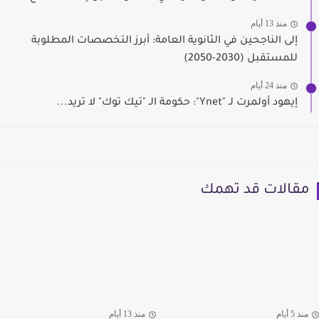
منذ 13 أيام
إلى الناجحين في الثانوية العامة: أبرز التخصصات المطلوبة
للمستقبل (2030-2050)
منذ 24 أيام
إيهود أولمرت لـ "Ynet": حكومة الـ "تيك توك" لا تريد...
مقالات قد تهمك
منذ 5 أيام
منذ 13 أيام