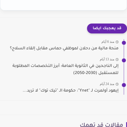
قد يعجبك ايضا
منذ 6 أيام
منحة مالية من دحلان لموظفي حماس مقابل إلقاء السلاح؟
منذ 13 أيام
إلى الناجحين في الثانوية العامة: أبرز التخصصات المطلوبة
للمستقبل (2030-2050)
منذ 24 أيام
إيهود أولمرت لـ "Ynet": حكومة الـ "تيك توك" لا تريد...
مقالات قد تهمك