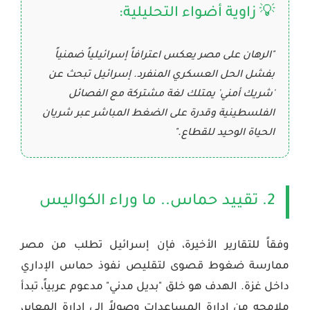
💡 زاوية أضواء التحليلية:
"الرهان على مصر يعكس اعترافاً إسرائيلياً ضمنياً
بفشل الحل العسكري المنفرد. إسرائيل تبحث عن
'شريك أمني' يمتلك لغة مشتركة مع الفصائل
الفلسطينية وقدرة على الضغط المباشر عبر شريان
الحياة الوحيد للقطاع."
2. تقييد حماس.. ما وراء الكواليس
وفقاً للتقارير الأخيرة، فإن إسرائيل تطلب من مصر
ممارسة ضغوط قصوى لتقليص نفوذ حماس الإداري
داخل غزة. الهدف هو خلق "بديل مدني" مدعوم عربياً، تبدأ
ملامحه من إدارة المساعدات وصولاً إلى إدارة المعابر،