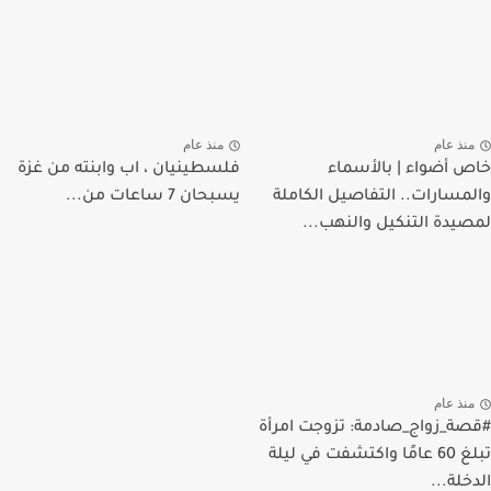
منذ عام
منذ عام
خاص أضواء | بالأسماء
فلسطينيان ، اب وابنته من غزة
والمسارات.. التفاصيل الكاملة
يسبحان 7 ساعات من...
لمصيدة التنكيل والنهب...
منذ عام
#قصة_زواج_صادمة: تزوجت امرأة
تبلغ 60 عامًا واكتشفت في ليلة
الدخلة...