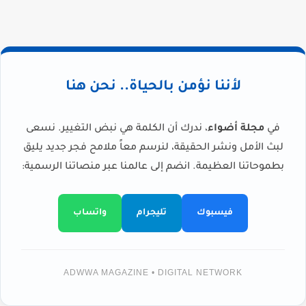
لأننا نؤمن بالحياة.. نحن هنا
في
مجلة أضواء
، ندرك أن الكلمة هي نبض التغيير. نسعى
لبث الأمل ونشر الحقيقة، لنرسم معاً ملامح فجر جديد يليق
بطموحاتنا العظيمة. انضم إلى عالمنا عبر منصاتنا الرسمية:
فيسبوك
تليجرام
واتساب
ADWWA MAGAZINE • DIGITAL NETWORK