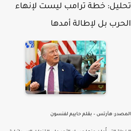
تحليل: خطة ترامب ليست لإنهاء
الحرب بل لإطالة أمدها
المصدر:
هآرتس – بقلم حاييم لفنسون