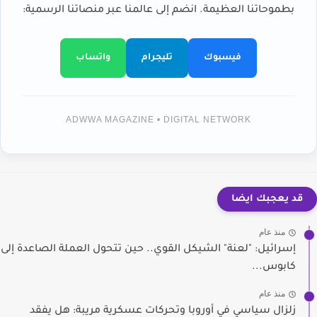
بطموحاتنا العظيمة. انضم إلى عالمنا عبر منصاتنا الرسمية:
فيسبوك
تليجرام
واتساب
ADWWA MAGAZINE • DIGITAL NETWORK
قد يعجبك ايضا
منذ عام
إسرائيل: "لعنة" الشيكل القوي.. حين تتحول العملة الصاعدة إلى
كابوس...
منذ عام
زلزال سياسي في أوروبا وتحركات عسكرية مريبة: هل يفقد