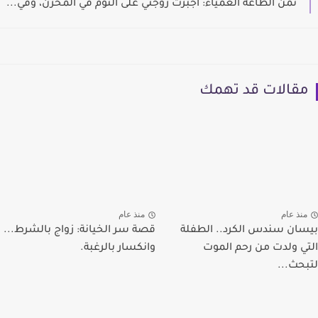
ثمن الطاعة العمياء: أجبرتُ زوجتي على النوم في المخزن، وفي...
مقالات قد تهمك
منذ عام
منذ عام
بيسان سندس الكرد.. الطفلة
قصة سر الخيانة: زواج بالشرط...
التي ولدت من رحم الموت
وانكسار بالرغبة.
لتبحث...