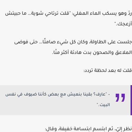
ردّ وهو يسكب الماء المغلي:
"قلت ترتاحي شوية… ما حبيتش
أزعجك."
جلست على الطاولة، وكان كل شيء صامتًا… حتى فوضى
الملاعق والصحون بدت هادئة أكثر منّا.
قلت له بعد لحظة تردد:
– "عارف؟ بقينا بنعيش مع بعض كأننا ضيوف في نفس
البيت."
نظر إليّ، ثم ابتسم ابتسامة خفيفة، وقال: