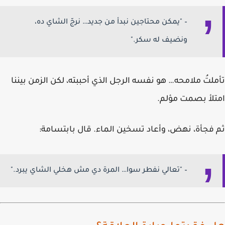
– "يمكن محتاجين نبدأ من جديد… نرجّ الشاي ده،
ونضيف له سكر."
تأملتُ ملامحه… هو نفسه الرجل الذي أحببته، لكن الزمن بيننا
امتلأ بصمت مؤلم.
ثم فجأة، نهض، وأعاد تسخين الماء. قال بابتسامة:
– "تعالي نفطر سوا… المرة دي مش هخلي الشاي يبرد."