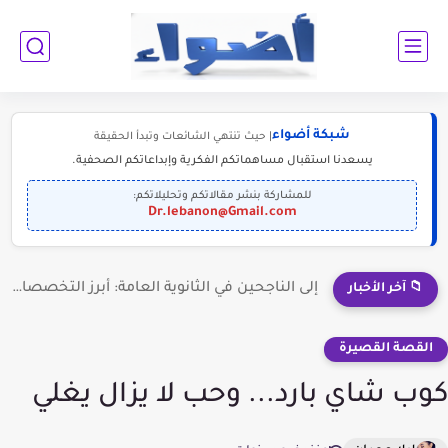
شبكة أضواء
| حيث تنتهي الشائعات وتبدأ الحقيقة
يسعدنا استقبال مساهماتكم الفكرية وإبداعاتكم الصحفية.
للمشاركة بنشر مقالاتكم وتحليلاتكم:
Dr.lebanon@Gmail.com
إلى الناجحين في الثانوية العامة: أبرز التخصصات المطلوبة للمستقبل (2030-2050)
📁 آخر الأخبار
القصة القصيرة
كوب شاي بارد... وحب لا يزال يغلي