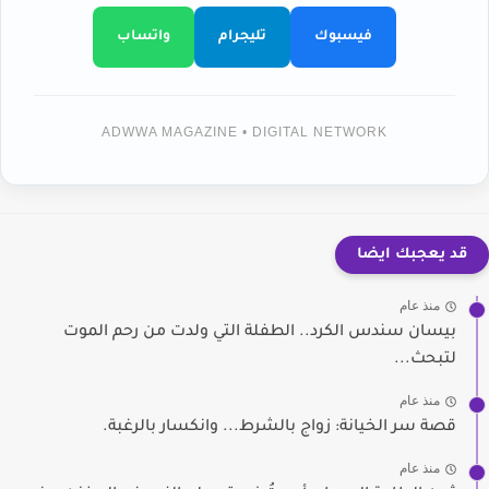
فيسبوك
تليجرام
واتساب
ADWWA MAGAZINE • DIGITAL NETWORK
قد يعجبك ايضا
منذ عام
بيسان سندس الكرد.. الطفلة التي ولدت من رحم الموت
لتبحث...
منذ عام
قصة سر الخيانة: زواج بالشرط... وانكسار بالرغبة.
منذ عام