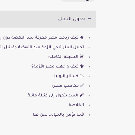
جدول التنقل
🔥 كيف ربحت مصر معركة سد النهضة دون 
تحليل استراتيجي لأزمة سد النهضة وفشل إث
🚨 الحقيقة الكاملة:
🧠 كيف واجهت مصر الأزمة؟
📉 خسائر إثيوبيا:
✅ مكاسب مصر:
🧨 السد يتحول إلى قنبلة مائية:
الخلاصة:
لأننا نؤمن بالحياة.. نحن هنا