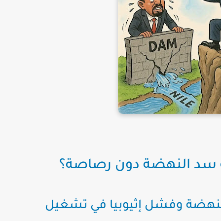
 سد النهضة دون رصاصة؟
النهضة وفشل إثيوبيا في تشغيل