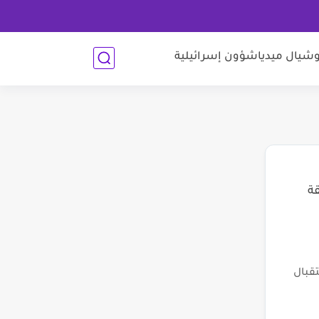
شيال ميديا
شؤون إسرائيلية
قة
قبال