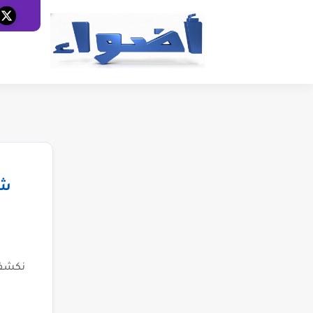
شب
نكشف 