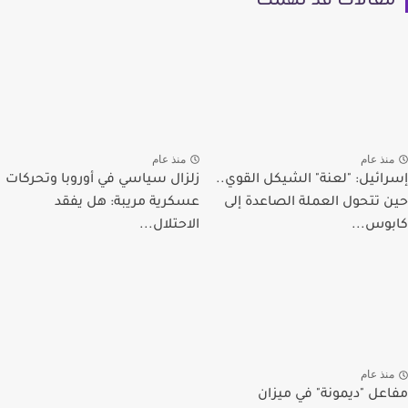
مقالات قد تهمك
منذ عام
منذ عام
إسرائيل: "لعنة" الشيكل القوي..
زلزال سياسي في أوروبا وتحركات
حين تتحول العملة الصاعدة إلى
عسكرية مريبة: هل يفقد
كابوس...
الاحتلال...
منذ عام
مفاعل "ديمونة" في ميزان