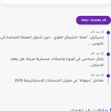
قد يعجبك ايضا
منذ عام
إسرائيل: "لعنة" الشيكل القوي.. حين تتحول العملة الصاعدة إلى
كابوس...
منذ عام
زلزال سياسي في أوروبا وتحركات عسكرية مريبة: هل يفقد
الاحتلال...
منذ عام
مفاعل "ديمونة" في ميزان الحسابات الإستراتيجية 2026