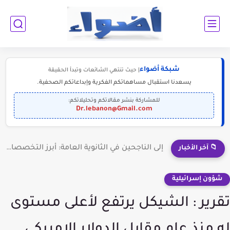
شبكة أضواء
| حيث تنتهي الشائعات وتبدأ الحقيقة
يسعدنا استقبال مساهماتكم الفكرية وإبداعاتكم الصحفية.
للمشاركة بنشر مقالاتكم وتحليلاتكم:
Dr.lebanon@Gmail.com
إلى الناجحين في الثانوية العامة: أبرز التخصصات المطلوبة للمستقبل (2030-2050)
📁 آخر الأخبار
شؤون إسرائيلية
تقرير : الشيكل يرتفع لأعلى مستوى