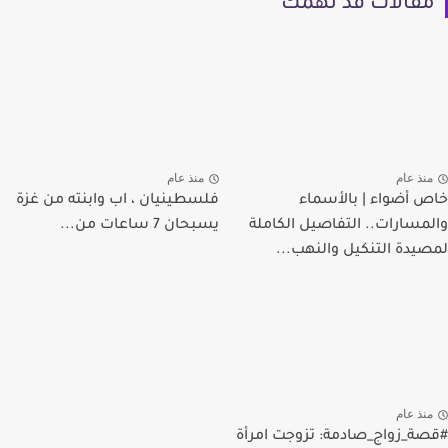
مقالات قد تهمك
منذ عام
منذ عام
خاص أضواء | بالأسماء
فلسطينيان ، اب وابنته من غزة
والمسارات.. التفاصيل الكاملة
يسبحان 7 ساعات من...
لمصيدة التنكيل والنهب...
منذ عام
#قصة_زواج_صادمة: تزوجت امرأة