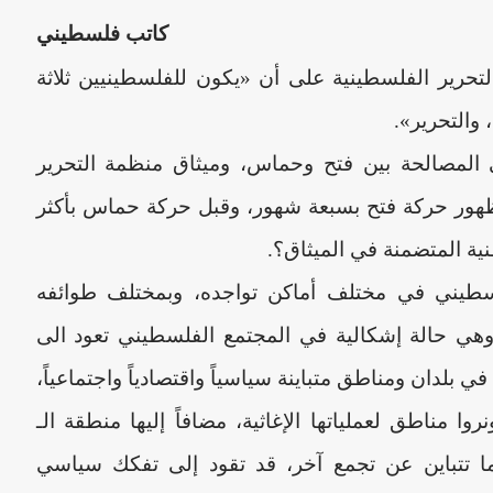
كاتب فلسطيني
تحرير الفلسطينية على أن «يكون للفلسطينيين ثلاثة
 والتحرير».
المصالحة بين فتح وحماس، وميثاق منظمة التحرير
 أعلن في 28 أيار 1964. قبل ظهور حركة فتح بسبعة شهور، وقبل حركة حماس بأكثر
سطيني في مختلف أماكن تواجده، وبمختلف طوائفه
، وهي حالة إشكالية في المجتمع الفلسطيني تعود الى
تت الشعب الفلسطيني بعد نكبة 1984، في بلدان ومناطق متباينة سياسياً واقتصادياً واجتماعياً،
وا مناطق لعملياتها الإغاثية، مضافاً إليها منطقة الـ
مع ما تتباين عن تجمع آخر، قد تقود إلى تفكك سياسي