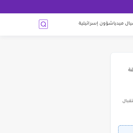
ل ميديا
شؤون إسرائيلية
قة
قبال