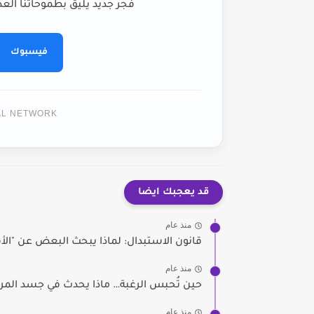
فجر جديد يليق بطموحاتنا العظ
فيسبوك
TAL NETWORK
قد يعجبك ايضا
منذ عام
قانون الاستبدال: لماذا يبحث البعض عن "ال
منذ عام
حين تُحبس الرغبة… ماذا يحدث في جسد المر
منذ عام