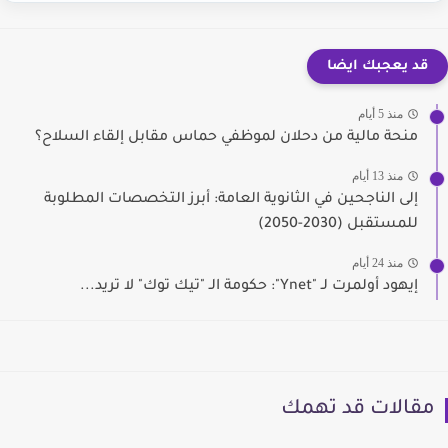
قد يعجبك ايضا
منذ 5 أيام
منحة مالية من دحلان لموظفي حماس مقابل إلقاء السلاح؟
منذ 13 أيام
إلى الناجحين في الثانوية العامة: أبرز التخصصات المطلوبة
للمستقبل (2030-2050)
منذ 24 أيام
إيهود أولمرت لـ "Ynet": حكومة الـ "تيك توك" لا تريد...
مقالات قد تهمك