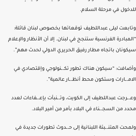
للدخول في مرحلة السلام.
وتابعت ليلى عبداللطيف توقعاتها بخصوص لبنان قائلة:
“المبادرة الفرنسية ستنجح في لبنان. إلا أن الأنظار والإعلام
سيكونان باتجاه مطار رفيق الحريري الدولي لحدث مهم”.
وأضافت: “سيكون هناك تطور تكـ.ـنولوجي وإقتصادي في
الامـ.ـارات وستكون محط أنظـ.ـار عالمية”.
وعـ.ـرجت عبداللطيف إلى الكويت، وتـ.ـنبأت بإعـ.ـفاءات لعدد
محدد من السجـ.ـناء في البلاد بأمر من أمير البلاد.
ولمحت المتنـ.ـبئة اللبنانية إلى حـ.ـدوث تطورات جديدة في