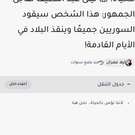
للحياة! 😱 ليلى عبد اللطيف تفاجئ
الجمهور: هذا الشخص سيقود
السوريين جميعًا وينقذ البلاد في
الأيام القادمة!
ليلا عمران
منذ بضع سنوات
جدول التنقل
لأننا نؤمن بالحياة.. نحن هنا