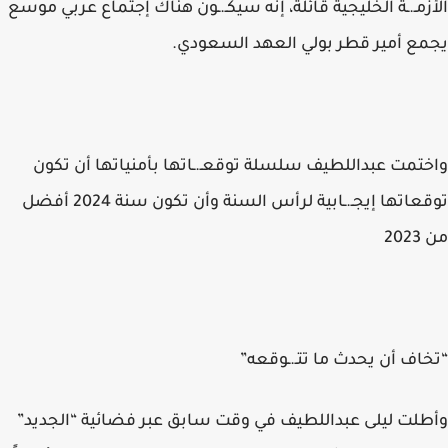
الأزمـ.ـة الخليجية قائلة، إنه سيكـ.ـون هناك إجتماع عربي موسع
يجمع أمير قطر بولي العهد السعودي.
واختمت عبداللطيف سلسلة توقعـ.ـاتها بأمنياتها أن تكون
توقعاتها إيجـ.ـابية لرأس السنة وأن تكون سنة 2024 أفضل
من 2023
“تخاف أن يحدث ما تتـ.ـوقعه”
وأطلت ليلى عبداللطيف في وقت سابق عبر فضائية “الجديد”