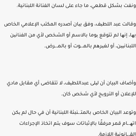
ونفت بشكل قطعي، ما جاء على لسان الفنانة اللبنانية.
وقالت عبد اللطیف، وفق بیان أصدره المكتب الإعلامي الخاص
بھا، إنھا لم تتوقع یوما بالاسم أو الشخص لأي من الفنانین
اللبنانیین، أو لغیرھم بالمـ.ـوت أو بالمـ.ـرض.
وأضاف البيان أن لیلى عبداللطیف، لا تتقاضى أي مقابل مادي
للإعلان أو الترویج لأي شخص كان.
وتوعد البيان الخاص بالمتـ.ـنبئة اللبنانية أن في حال لم یكن
اتھـ.ـام قمر مرفقًا بالإثباتات سوف یتم اتخاذ الإجراءات
القـ.ـانونیة اللازمة.