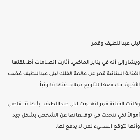
ليلى عبداللطيف وقمر
ويشار إلى أنه في يناير الماضي، أثارت اتهـ.ـامات أطـ.ـلقتها
الفنانة اللبنانية قمر عن عالمة الفلك لیلى عبداللطیف غضب
الأخيرة. ما دفعها للتلويح بملاحـ.ـقتها قانونياً.
وكانت الفنانة قمر اتهـ.ـمت لیلى عبداللطیف. بأنها تتـ.ـقاضى
أموالاً لكي تتحدث في توقـ.ـعاتها عن الشخص بشكل جيد
وأنها تتوقع السـ.ـيء لمن لا يدفع لها.