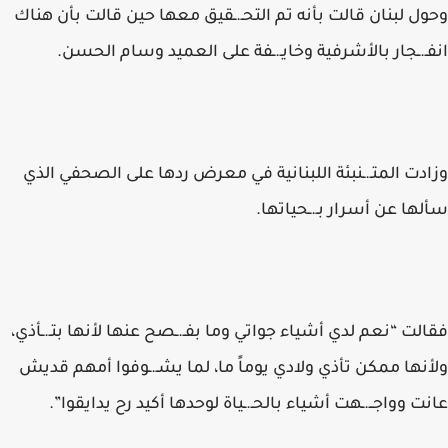
وحول لبنان قالت بأنه تم التحـ.ـقيق معها حين قالت بأن هناك
انفـ.ـجار بالأشرفية وخايـ.ـفة على العميد وسام الحسن.
وزادت المتـ.ـنبئة اللبنانية في معرض ردها على الصحفي الذي
سألها عن أسرار بـ.ـحياتها.
فقالت “نعم لدي أشياء جواتي وما بفـ.ـصح عنها لأنها بتـ.ـأذي،
ولأنها ممكن تأذي ولادي يوماً ما، لما يشـ.ـوفوا أمهم قديش
عانت وواجــ.ـهت أشياء بالحـ.ـياة لوحدها أكيد رح يدايقوا”.