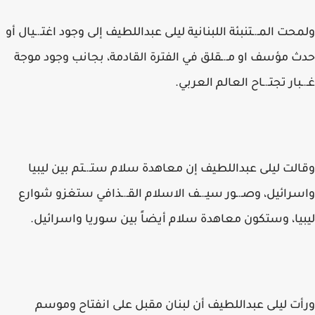
ولمحت المـ.ـتنبئة اللبنانية ليلى عبداللطيف إلى وجود اغتـ.ـيال أو
حدث مؤسف او مـ.ـقلق في الفترة القادمة، بجانب وجود موجة
غـ.ـبار تجتـ.ـاح العالم العربي.
وقالت ليلى عبداللطيف إن معاهدة سلام ستـ.ـتم بين ليبيا
واسرائيل، وصـ.ـور سيـ.ـف الاسلام القـ.ـذافي ستغزو شوارع
ليبيا، وستكون معاهدة سلام أيضاً بين سوريا واسرائيل.
ورأت ليلى عبداللطيف أن لبنان مقبل على انفتاح وموسم