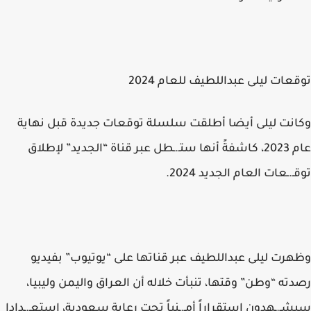
توقعات ليلى عبداللطيف للعام 2024
وكانت ليلى أيضا أطلقت سلسلة توقعات جديدة قبل نهاية
عام 2023، كاشفةً أنها ستـ.ـطل عبر قناة “الجديد” لإطلاق
توقـ.ـعات العام الجديد 2024.
وظهرت ليلى عبداللطيف عبر قناتها على “يوتيوب” بفيديو
رصدته “وطن” وقتها، تنبأت خلاله أن العراق واليمن وليبيا،
سيشـ.ـهدون استقراراً أمـ.ـنياً تحت رعاية سعودية، إستعـ.ـدادا