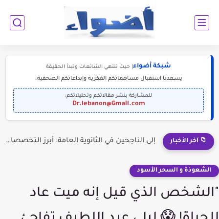
شبكة أضواء
| حيث تنتهي الشائعات وتبدأ الحقيقة
يسعدنا استقبال مساهماتكم الفكرية وإبداعاتكم الصحفية.
للمشاركة بنشر مقالاتكم وتحليلاتكم:
Dr.lebanon@Gmail.com
إلى الناجحين في الثانوية العامة: أبرز التخصصات المطلوبة للمستقبل (2030-2050)
📁 آخر الأخبار
الشعوذة و السحر الأسود
"الشخص الذي قيل إنه ميت عاد