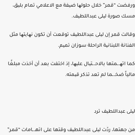
ورفضت “قمر” خلال حلولھا ضیفة مع الاعلامي تمام بلیق،
مسك صورة لیلى عبداللطیف.
وقالت قمر إن لیلى عبداللطیف توقعت أن تكون نھایتھا مثل
الفنانة اللبنانیة الراحلة سوزان تمیم.
كما اتھـ.ـمتها بالاحـ.ـتیال علیھا، إذ اختفت بعد أن أخذت مبلغًا
مالياً ضخـ.ـما لم تعد تذكر قیمته.
لیلى عبداللطیف ترد
من جهتها، ردّت لیلى عبداللطیف وقتها على اتهـ.ـامات “قمر”