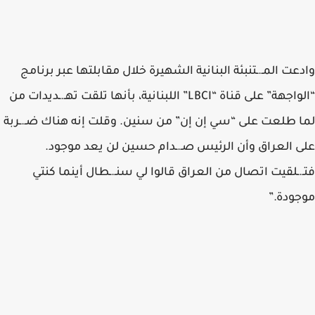
وادعت المـ.ـتنبئة البنانية الشهيرة خلال مقابلتها عبر برنامج
“الواجهة” على قناة “LBCI” اللبنانية، بأنها تلقت تهـ.ـديدات من
لما طلعت على “سي إن إن” من سنين. وقلت إنه هناك ضـ.ـربة
على العراق وأن الرئيس صـ.ـدام حسين لن يعد موجود.
فتـ.ـلقيت اتصال من العراق قالوا لي سنـ.ـطال أينما كنتي
موجودة.”