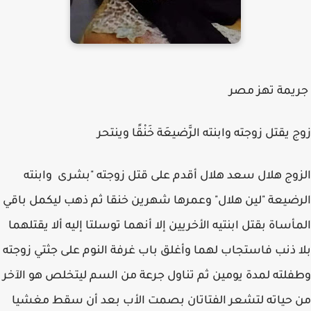
جريمة تهز مصر
زوج يقتل زوجته وابنته الرَّضيعَة خَنْقًا وينتحر
الزوج هلال سعد هلال أقدم على قتل زوجته "بشرى وابنته
الرضيعة "لين هلال" وعمرها شهرين خنقا ثم ذهب ليكمل باقي
المأساة بقتل ابنتيه الأخريين إلا أنهما توسلتا إليه ألا يقتلهما
بلا ذنب فاستجاب لهما وأغلق باب غرفة النوم على جثتي زوجته
وطفلته لمدة يومين ثم تناول جرعة من السم ليتخلص هو الآخر
من حياته لتشعر الفتاتان بصمت الأب بعد أن سقط مغشيا