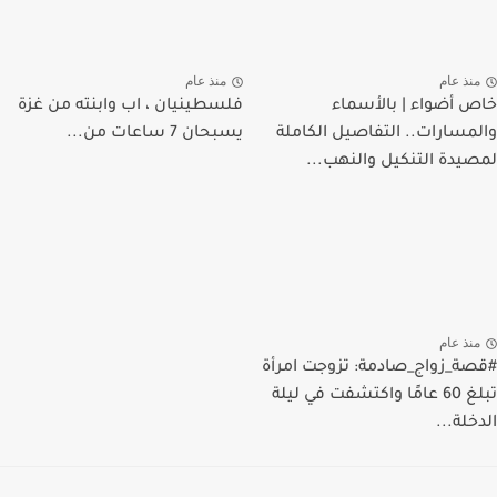
منذ عام
منذ عام
خاص أضواء | بالأسماء
فلسطينيان ، اب وابنته من غزة
والمسارات.. التفاصيل الكاملة
يسبحان 7 ساعات من...
لمصيدة التنكيل والنهب...
منذ عام
#قصة_زواج_صادمة: تزوجت امرأة
تبلغ 60 عامًا واكتشفت في ليلة
الدخلة...