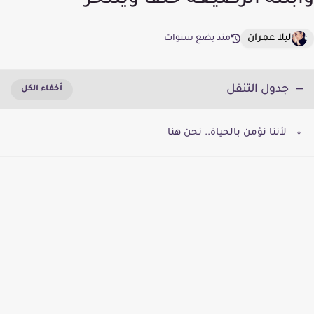
وابنته الرَّضيعَة خَنْقًا وينتحر
ليلا عمران
منذ بضع سنوات
جدول التنقل
لأننا نؤمن بالحياة.. نحن هنا