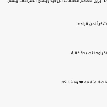
17- يزيل معظم الخلافات الزوجية ويهدئ الصراعات بينهم.
أقرأوها نصيحة غالية..
فضلا متابعه ❤️ ومشاركه