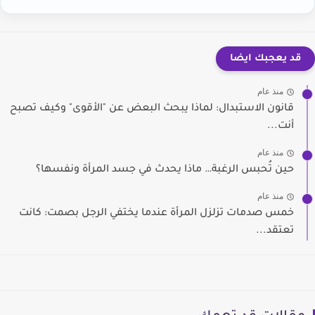
قد يعجبك ايضا
منذ عام
قانون الاستبدال: لماذا يبحث البعض عن "الأقوى" وكيف تصبح
أنت...
منذ عام
حين تُحبس الرغبة… ماذا يحدث في جسد المرأة ونفسها؟
منذ عام
خمس صدمات تزلزل المرأة عندما يختفي الرجل بصمت: كانت
تعتقد...