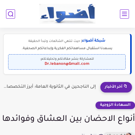
شبكة أضواء
| حيث تنتهي الشائعات وتبدأ الحقيقة
يسعدنا استقبال مساهماتكم الفكرية وإبداعاتكم الصحفية.
للمشاركة بنشر مقالاتكم وتحليلاتكم:
Dr.lebanon@Gmail.com
إلى الناجحين في الثانوية العامة: أبرز التخصصات المطلوبة للمستقبل (2030-2050)
📁 آخر الأخبار
السعادة الزوجية
أنواع الاحضان بين العشاق وفوائدها