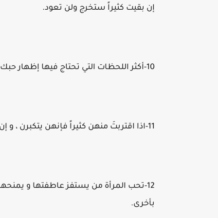
إن بقيت كثيراً ستخرج ولن تعود.
10-أكثر اللحظات التي تحتاج فيها إظهار حبك لامرأة ، هي اللحظة التي تتوقف هي عن إظهار حبها لك.
11-اذا اقتربتَ منهن كثيراً فإنهن يتكبرن ، و إن ابتعدت عنهن كثيراً ينسين، اختر مكانك بذكاء.
12-تحب المرأة من يستفز عاطفتها و يمنحها 
بأخرى.