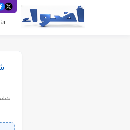
الأ
شب
نكشف 