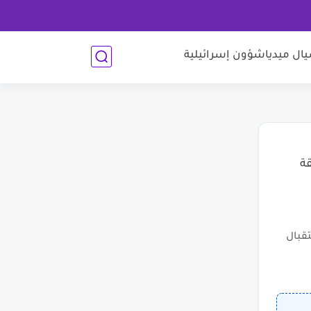
ل ميديا
شؤون إسرائيلية
قة
قبال