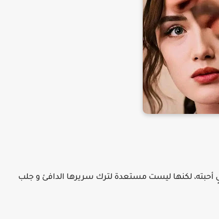
رجلٍ أحبته، لكنها ليست مستعدة لترك سريرها الدافئ و جلب