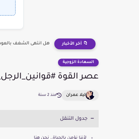
هل انتهى الشغف بالعودة
📁 آخر الأخبار
السعادة الزوجية
عصر القوة #قوانين_الرجل_
ليلا عمران
منذ 2 سنة
جدول التنقل
لأننا نؤمن بالحياة.. نحن هنا