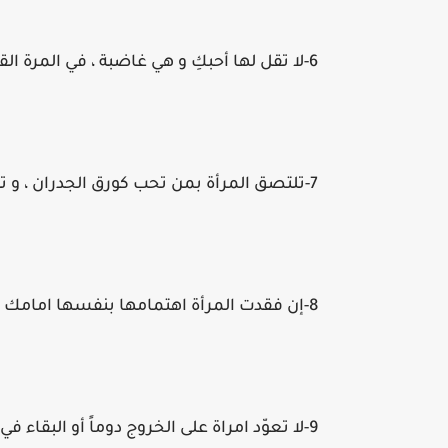
6-لا تقل لها أحبكِ و هي غاضبة ، في المرة القادمة ستتذكر غضبها إن قلتها.
7-تلتصق المرأة بمن تحب كورق الجدران ، و تتركه يضرب رأسه بكل الجدران إن كرهته.
8-إن فقدت المرأة اهتمامها بنفسها امامك ، فقد فقدت اهتمامها بك .
9-لا تعوّد امراة على الخروج دوماً أو البقاء ف