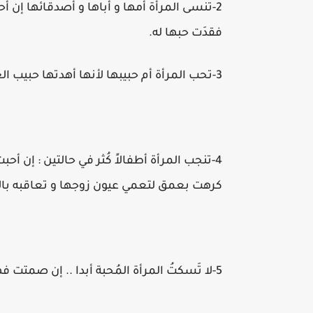
2-تنسى المرأة أمها و أباها و أصدقائها إن
فقدَت حبها له.
3-تحب المرأة أم حبيبها لأنها أهدتها حبيب العمر ، وتكره أم زوجها لأنها غبية أنجبت هذا الغبي.
4-تنجب المرأة أطفالاً كُثر في حالتين : إن 
كرهت بعمق لتعمي عيون زوجها و تعاقبه بال
5-لا تَسكتُ المرأة المُحبة أبدا .. إن صمتت فهي لم تعد تحبك.