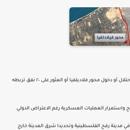
⛔️ لا صحة مطلقا لادعاء الجيش الإسرائيلي احتلال أو دخول محور فلاديلفيا أو العثور على ٢٠ نفق تربطه
فح واستمرار العمليات العسكرية رغم الاعتراض الدولي
ا في مدينة رفح الفلسطينية وتحديدا شرق المدينة خارج