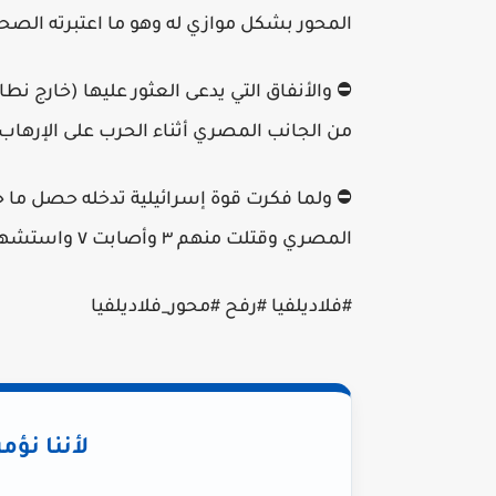
المحور بشكل موازي له وهو ما اعتبرته الصحا
⛔️ والأنفاق التي يدعى العثور عليها (خارج نط
من الجانب المصري أثناء الحرب على الإرهاب 
⛔️ ولما فكرت قوة إسرائيلية تدخله حصل م
المصري وقتلت منهم ٣ وأصابت ٧ واستشهد جندي مصري
#فلاديلفيا #رفح #محور_فلاديلفيا
لأننا نؤم