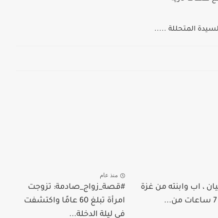
دة المتحللة .....
منذ عام
ن ، اب وابنته من غزة
#قصة_زواج_صادمة: تزوجت
امرأة تبلغ 60 عامًا واكتشفت
في ليلة الدخلة...