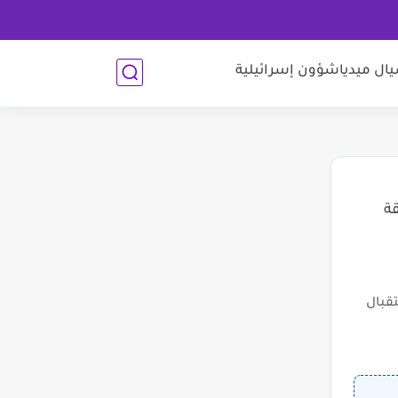
ل ميديا
شؤون إسرائيلية
قة
قبال