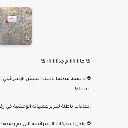
🚨 هااااااااام جداااااااا 🚨
بسيناء!
إدعاءات باطلة لتبرير عملياته الوحشية في ر
⛔️ ولكن التحركات الإسرائيلية التي تم رصده