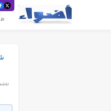
الأ
شب
نكشف 