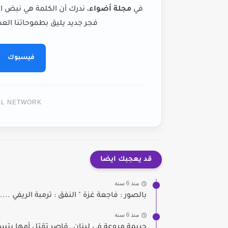
في
مجلة أضواء
، ندرك أن الكلمة هي نبض ا
فجر جديد يليق بطموحاتنا العظ
فيسبوك
TAL NETWORK
قد يعجبك ايضا
منذ 6 سنة
بالصور : فاجعة غزة " النفق : ترمبة الريفي .....
منذ 6 سنة
جريمة مروعة في لبنان..قاصر تقتل أمها بتس