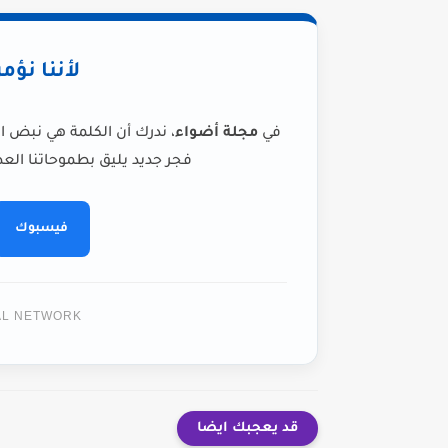
لأننا نؤم
في
مجلة أضواء
، ندرك أن الكلمة هي نبض ا
فجر جديد يليق بطموحاتنا العظ
فيسبوك
TAL NETWORK
قد يعجبك ايضا