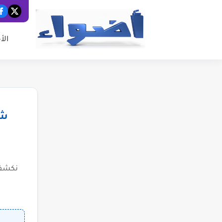
الأ
شب
نكشف 