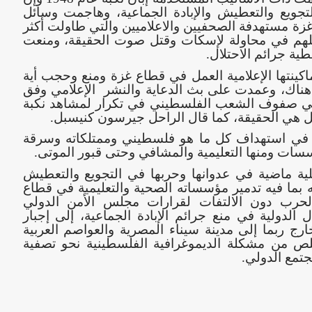
لتجويع والتعطيش والإبادة الجماعية، وهاجمت وسائل
ع غزة مستهدفة الصحفيين والاعلاميين والتي طاولت أكثر
عوائلهم في محاولة لإسكات وقتل صوت الحقيقة، ومنعت
ية جرائم الاحتلال.
ماكينتها الإعلامية العمل في قطاع غزة ومنع وحجب أية
ل هناك، وعمدت على بث الدعاية والنشر الإعلامي وفق
في صفوف الشعب الفلسطيني في تكرار لمشاهد نكبة
لك في استهداف كل ما هو فلسطيني وممتلكاته وسرقة
سات ومنها التعليمية والمشافي وحتى قبور الموتى.
ائيلية ماضية في عدوانها وحربها في التجويع والتعطيش
 بما فيه تدمير مؤسساته الصحية والتعليمية في قطاع
لحرب دون الالتفات لقرارات مجلس الأمن الدولي
الدولية في منع جرائم الإبادة الجماعية، إلى إجبار
رج ربما إلى مدينة سيناء المصرية والعواصم العربية
لص من مشكلة الديموغرافية الفلسطينية نحو تصفية
تمع الدولي.