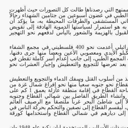
الممنهج التي رصدناها طالت كل التصورات حيث أظهرت
طبي في غضون أسبوعين من جثامين الشهداء رجالاً
اني المستشفى والطرقات المحيطة به، ما يؤكد أن
م به هو استمرار لسياستها الدموية الهادفة إلى تقويض
لقبول بالهزيمة والشعور باليأس لدفعهم نحو التهجير
ووفق مراقبين، فإن قوات الاحتلال الإسرائيلي أعدمت نحو 400 فلسطيني في مجمع الشفاء
و الأيدي ومعصوبي الأعين وبعضاً منها جرى دفنها،
لمجمع الطبي، إلى جانب إعدام أسر كاملة تقطن في
عد تعرضها للتجويع والتعطيش وإجبار العشرات نحو
خذ من أسلوب القتل وسفك الدماء والتجويع والتعطيش
اع نحو جنوبه سعياً منها نحو إفراغ شمال غزة من
أهلها بالتوازي مع قضم نحو 16% من مساحة القطاع في إقامة منطقة عازلة بعمق 1 كم على
 وانشاء الطريق الفاصل بين شمالي القطاع وجنوبه
ً إلى شاطئ البحر غرباً ملتصقاً مع الرصيف العائم
اري، ليقسم القطاع إلى نصفين والتحكم بحركة الناس في
 إلى ديارهم في شمالي القطاع واستخدامها كورقة
وأوضح المراقبون أن دولة الاحتلال استخدمت ذات الأساليب المستخدمة إبان نكبة عام 1948 وإن