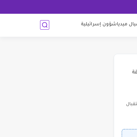
ل ميديا
شؤون إسرائيلية
قة
قبال