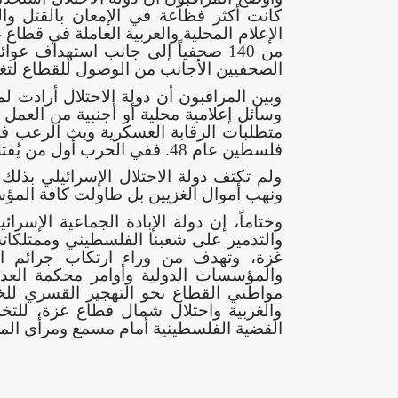
كانت أكثر فظاعة في الإمعان بالقتل وا
الإعلام المحلية والعربية العاملة في قطا
من 140 صحفياً إلى جانب استهداف 
الصحفيين الأجانب من الوصول للقطاع لتغط
وبين المراقبون أن دولة الاحتلال أرادت ل
وسائل إعلامية محلية أو أجنبية من العم
متطلبات الرقابة العسكرية وبث الرعب 
فلسطين عام 48. ففي الحرب أول من يُقتل هي الحقيقة، كما قال الراحل جيرسون كنيسبل.
ولم تكتف دولة الاحتلال الإسرائيلي بذ
ونهب أموال الغزيين بل طاولت كافة المؤس
وختاماً، إن دولة الإبادة الجماعية الإسر
والتدمير على شعبنا الفلسطيني وممتلكاته
غزة، وتهدف من وراء ارتكاب جرائم ا
والمؤسسات الدولية وأوامر محكمة العدل 
مواطني القطاع نحو التهجير القسري للخا
والغربية واحتلال شمال قطاع غزة، للتخ
القضية الفلسطينية أمام مسمع ومرأى المج