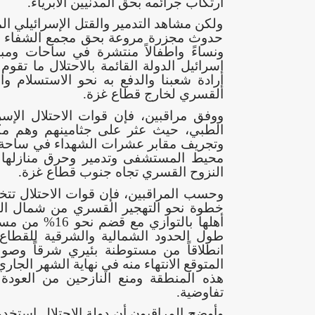
ارتكاب جرائمه بحق المدنيين الأبرياء.
ولكن مشاهد التدمير والقتل الإسرائيلي 
حدوث مجزرة مروعة بحق مجمع الشفاء ال
ونساءً واطفالاً منتشرة في ساحات ومب
إسرائيل الدولة القائمة بالاحتلال ما تقو
إرادة شعبنا والدفع به نحو الاستسلام وا
القسري لخارج قطاع غزة.
الطبي، حيث عثر على جثامينهم وهم مكبل
وتجريف مقابر عشرات الشهداء في ساحة ا
محيط المستشفى وتدمير وحرق منازلها ب
النزوح القسري تجاه جنوب قطاع غزة.
وحسب المراقبين، فإن قوات الاحتلال تت
خطوة نحو التهجير القسري من شمال القط
طول الحدود الشمالية والشرقية للقطاع
انطلاقاً من مستوطنة بئيري شرقاً وصولا
المتوقع الانتهاء منه في نهاية الشهر الج
هذه المنطقة ومنع النازحين من العودة
تفاوضية.