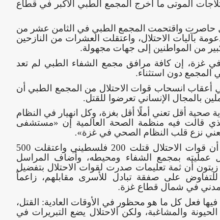
لاجات الموتى ما أخرج المجمع الطبي الأكبر في قطاع
ال حاصرت واقتحمت المجمع الطبي في الثامن عشر من
مة بآليات الاحتلال، واعتقلت العشرات من النازحين
بير من المواطنين إلى جهات مجهولة.
ي غزة، إن كافة مرافق مجمع الشفاء الطبي لم تعد
المجمع دون استثناء.
ي أعقاب انسحاب قوات الاحتلال من المجمع الطبي أن
ن بالمجال الإنساني تعرضوا للقتل.
 صحية أقل تعني أملًا أقل بغزة، وكل انهيار في النظام
لذي قالت فيه منظمة الصحة العالمية إن «مستشفى
 يعني نزع قلب النظام الصحي في غزة».
وكشفت إذاعة جيش الاحتلال الإسرائيلي أن قوات الاحتلال قتلت 200 فلسطيني واعتقلت 500
 900 للتحقيق خلال عمليته بمجمع الشفاء ومحيطه، وأضاف المراسل
تون أن ثمة تعليمات صدرت لقوات الاحتلال بتفضيل
للتفاوض على صفقة تبادل للأسرى مقابلهم، زاعماً
لمدني في شمال قطاع غزة.
يها فعل كل ما هو محظور في الأوقات العادية: القتل،
، الحيونة والمشاغبة، ولكن الاحتلال يضع التبريرات في