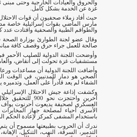
والحروق والعيادات الخارجية وحتى مبنى ث
غزة عن الخدمة بشكل كامل.
حيث أفاد زملاء صحفيون أن قوات الاحتل
مارس الماضي بقوات إسرائيلية خاصة مدعو
والطواقم الطبية والصحفية واقتادت عدد ك
وقال عضو لجنة الطوارئ بوزارة الصحة ف
صالحة للعمل جراء حرق وقصف كافة مباني 
وأوضحت اللجنة الدولية للصليب الأحمر ف
مستشفيات غزة تحولت إلى أنقاض، والعاملي
وأضافت اللجنة الدولية أن مساعدات ورعاية
الصحي هو دمار للمدنيين، في الوقت ا
الشفاء لم يعد قادراً على العمل، وتدميره
آخرين واحتجزت نحو
العسكري لصحيفة يديعوت أحرنوت يوآف زي
الأسرى أحياء لمصلحة جهاز المخابرات 
باستخدام المشفى كمركز لإعادة الحكم ا
ندرك أن الحروب بطبيعتها مسموح أن يتم ف
التدمير، السرقة، النهب، التنكيل، الإهانة