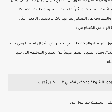
ليها، وكان الناس يعتقدون إن الضبع حيوان جبان ينتظر حتى يأكل
رائسها بنفسها وكثيراً ما تخيف الأسود وتطردها وضحكة
ة والمعروف عن الضباع إنها حيوانات لا تحسن الركض مثل
 أنواع من الضباع هي :
هول إفريقيا، والمخططة التي تعيش في شمال افريقيا وفي تركيا
د”، وهذه الضباع أصغر حجماً من الضباع المرقطة التي يميل
اء.
بوجود الشرطة ومحضر قضائي؟! .. الخبير يُجيب
تكون سمعت بها لأول مرة