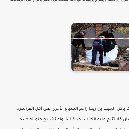
 دون إرادتك ويقوم بإنهاء حياةك عنسائل احمر يخرج من الجسما
بأكل الجيف بل ربما زاحم السباع الأخرى على أكل الفرائس،
فلا تنبح عليه الكلاب بعد ذلك!، ولو تشييع جثمانه جلده