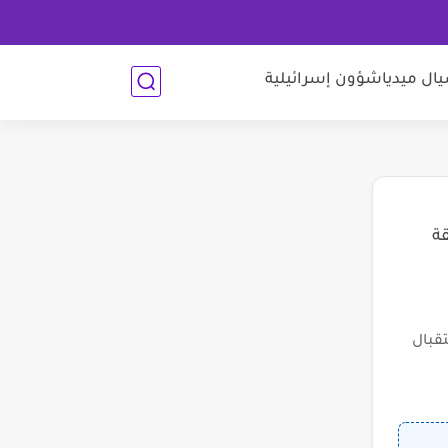
ل ميديا
شؤون إسرائيلية
قة
قبال