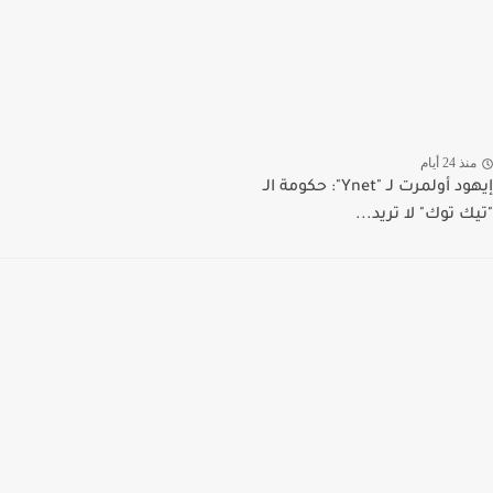
منذ 24 أيام
إيهود أولمرت لـ "Ynet": حكومة الـ
"تيك توك" لا تريد...