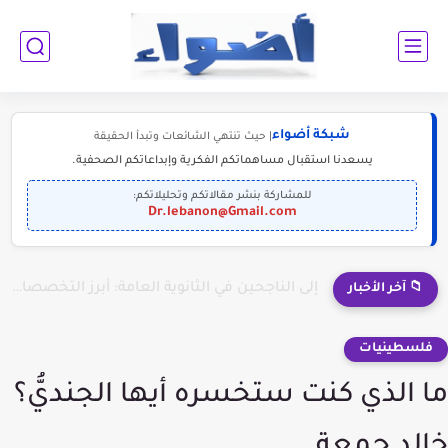
شبكة أضواء
| حيث تنتهي الشائعات وتبدأ الحقيقة
يسعدنا استقبال مساهماتكم الفكرية وإبداعاتكم الصحفية.
للمشاركة بنشر مقالاتكم وتحليلاتكم:
Dr.lebanon@Gmail.com
إلى الناجحين في الثانوية العامة: أبرز التخصصات المطلوبة للمستقبل (2030-2050)
📁 آخر الأخبار
فلسطينيات
ما الذي كنت ستخسره أيها الجنديُّ؟