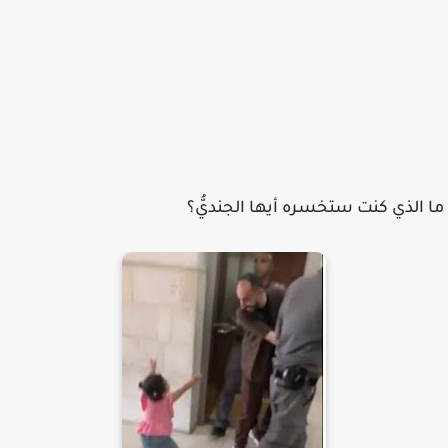
ما الذي كنت ستخسره أيها الجنديُّ؟