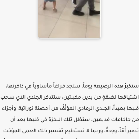
ستكبرُ هذه الرضيعة يوماً، ستجد فراغاً مأساوياً في ذاكرتها،
اشتياقها لضمّةٍ من يدين مكبلتين، ستتذكر الجندي الذي سحب
قلبها بعيداً، الجندي الرمادي المؤلَّفُ من أحصنة توراتية، وأجزاء
من حاخامات قديمين، ستظل تلك النخزة في قلبها بعد أن
تصير أُمّاً، وجدةً، وربما لا تستطيع تفسير ذلك العمى المؤقت