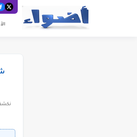
الأ
شب
نكشف 