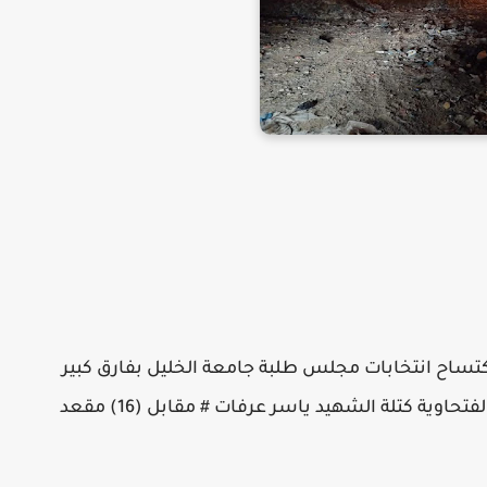
 بكتساح انتخابات مجلس طلبة جامعة الخليل بفارق كبير
عن باقي الكتل الطلابيّة (25) مقعد للشبيبة الفتحاوية كتلة الشهيد ياسر عرفات # مقابل (16) مقعد