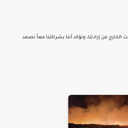
ث الخارج عن إرادتنا، ونؤكد أننا بشراكتنا معاً نصمد