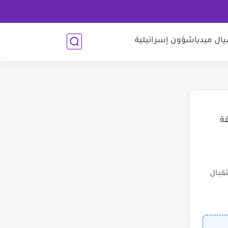
ل ميديا
شؤون إسرائيلية
قة
قبال