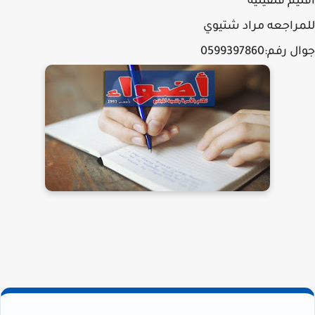
اقليم قلقيليه
للمراجعه مراد شتيوي
جوال رفم:0599397860