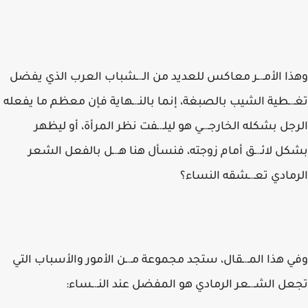
وهذا الأمـ.ـر معاكس للعديد من الـ.ـشباب العرب الذي يفضل
تغـ.ـطية الشيب بالصبغة، إنما بالنـ.ـهاية فإن معظم ما يفعله
الرجل بشكله الخارجـ.ـي هو ليلـ.ـفت نظر المرأة، أو ليظهر
بشكل لائـ.ـق أمام زوجته، فنسأل هنا هـ.ـل بالفعل الشعر
الرمادي تعـ.ـشقه النساء؟
وفي هذا المـ.ـقال، ستجد مجموعة مـ.ـن الأمور والأسباب التي
تجعل الشـ.ـعر الرمادي هو المفضل عند النـ.ـساء: