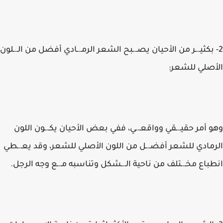
2- بكثيـ.ـر من الأحيان يصـ.ـبح الشعر الرمـ.ـادي أفضل من الـ.ـلون
الأصلي للشعر:
وهو أمر حقيـ.ـقي وواقعـ.ـي، ففي بعض الأحيان يكـ.ـون اللون
الرمادي للشعر أفضـ.ـل من اللون الأصلي للشعر، وقد يعـ.ـطي
انطباع مخـ.ـتلف من ناحية الـ.ـشكل وتناسبه مـ.ـع وجه الرجل.