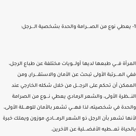
1- يعطي نوع من الصـ.ـرامة والحدة بشخصية الـ.ـرجل:
المرأة فـ.ـي طبعها لديها أولـ.ـويات مختلفة عن طباع الرجل،
ففي المـ.ـرتبة الأولى تبحث عن الأمان والاستقـ.ـرار، ومن
الممكن أن تحكم على الرجـ.ـل من خلال شكله الخارجي عند
النـ.ـظرة الأولى، والشعر الرمادي يعطي نـ.ـوع من الصرامة
والحدة في شخصيته، لذا فهـ.ـي تشعر بالأمان للوهـ.ـلة الأولى،
لأنها تشعر بأن الرجل ذو الشعر الرمـ.ـادي موزون ويملك خبرة
بالحياة تعـ.ـطيه الأفضـ.ـلية عن الآخرين.