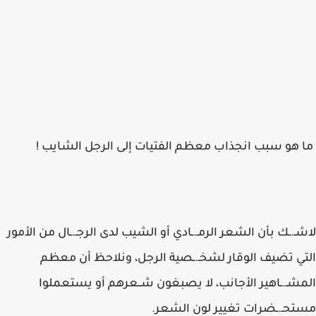
ما هو سبب انجذاب معظم الفتيات إلى الرجل الشايب !
لاشـ.ـك بأن الشعر الرمـ.ـادي أو الشيب لدى الرجـ.ـال من الأمور
التي تضيف الوقار لشخـ.ـصية الرجل، ونلاحظ أن معظم
المشـ.ـاهير الأجانب، لا يصبغون شــعرهم أو يستعملوا
مستحـ.ـضرات تغيير لون الشعر.