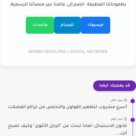
بطموحاتنا العظيمة. انضم إلى عالمنا عبر منصاتنا الرسمية:
فيسبوك
تليجرام
واتساب
ADWWA MAGAZINE • DIGITAL NETWORK
قد يعجبك ايضا
منذ عام
أسرع مشروب لتطهير القولون والتخلص من تراكم الفضلات
منذ عام
قانون الاستبدال: لماذا تبحث عن "الرجل الأقوى" وكيف تصبح
أنت...