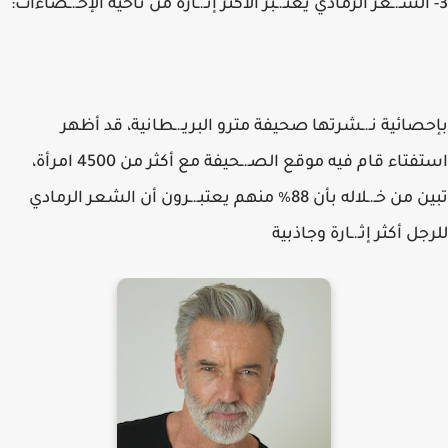
3- الشـ.ـعر الرمادي يعتـ.ـبر الأكثر إثـ.ـارة من ناحية الإحـ.ـصاءات:
بإحصائية نـ.ـشرتها صحيفة مترو البريـ.ـطانية، قد أظهر
استفتاء قام فيه موقع الصـ.ـحيفة مع أكثر من 4500 امرأة،
تبين من خـ.ـلاله بأن 88٪ منهم يعتبـ.ـرون أن الشعر الرمادي
للرجل أكثر إثـ.ـارة وجاذبية