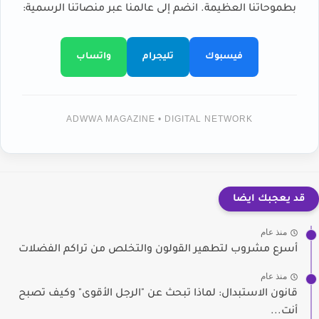
بطموحاتنا العظيمة. انضم إلى عالمنا عبر منصاتنا الرسمية:
فيسبوك
تليجرام
واتساب
ADWWA MAGAZINE • DIGITAL NETWORK
قد يعجبك ايضا
منذ عام
أسرع مشروب لتطهير القولون والتخلص من تراكم الفضلات
منذ عام
قانون الاستبدال: لماذا تبحث عن "الرجل الأقوى" وكيف تصبح
أنت...