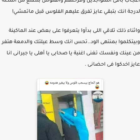
اعجاب باقى المتواجدين وفرحتهم والفلوس بتطلع من المكنه
لدرجة انك بتبقي عايز تفرق عليهم الفلوس قبل ماتمشي!
واثناء ذلك تلاقي اللى بدأوا يتعرفوا على بعض عند الماكينة
وبيتكلموا بمنتهى الود..تحس انك وسط عيلتك والدمعة هتفر
من عينك ونفسك تغنى اغنية يا صحابى يا أهلى يا جيرانى انا
عايز اخدكوا فى احضانى .