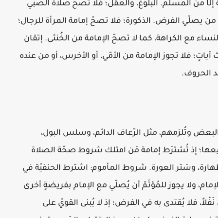
مة إلّا من المسلم. البلوغ، والعقل؛ فلا تصحّ صلاة الصبي
ؤمّ من يصلّي الفرض. الذكورة؛ فلا تصحّ إمامة المرأة للرجال؛
لنساء مع الكراهة، كما لا تصحّ الإمامة من الخُنثى. إتقان
اث آياتٍ؛ فلا تجوز الإمامة من الأمّي، أو الأخرس، أو من عنده
حد الحروف.
 البعض وتُلزمهم، مثل الرّعاف الدائم، وسلس البول،
يعها؛ إذ تُشترَط إمامة مَن امتلك شروط صحّة الصلاة
لطهارة، وسَتر العورة. شروط المأموم: اشترط الحنفيّة في
مام، ولا يجوز للمُؤتَمّ أن يُصلّي مع الإمام بفريضةٍ أخرى
َفْلاً، فلا يُقتدى به في الفرض؛ إذ لا يُبنى القويّ على