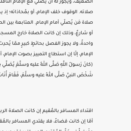
الضعيف، ويجوز له أن يُصلّي مع الإمام النافل
صلاته. الوقوف خلف الإمام، أو بمُحاذاته؛ إذ يجب
صلاة مَن يُصلّي أمام الإمام. المتابعة بين الصف
أو شارعٌ، وذلك إن كانت الصلاة خارج المسجد
واحدةً، ولا يجوز الفصل بحائطٍ كبيرٍ ممّا يُحدِ
الإمام، إلّا إن استطاع التمييز بصوت الإمام، أ
(كانَ رَسولُ اللَّهِ صَلَّى اللهُ عليه وسلَّمَ يُصَلِّي مِنَ 
شَخْصَ النبيِّ صَلَّى اللهُ عليه وسلَّمَ، فَقَامَ أُنَاس
اقتداء المسافر بالمُقيم إن كانت الصلاة الرباعي
أمّا إن كانت قضاءً، فلا يقتدي المسافر بالمُقيم