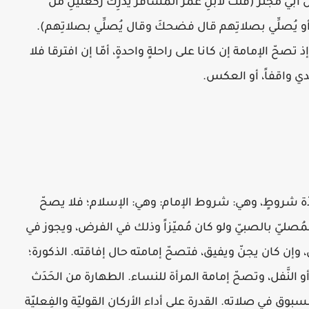
أبي مجلز (قلتُ لابنِ عمرَ المسافرُ يُدرِكُ ركعتينِ من
انِ أو يُصلِّي بصلاتِهم قال فضحكَ وقال يُصلِّي بصلاتِهم).
ذ تصحّ الإمامة إن كانا على راحلةٍ واحدةٍ، أمّا إن افترقا فلا
تدي واقفاً، أو العكس.
ّة شروطٍ، وهي: شروط الإمام: وهي: الإسلام؛ فلا يصحّ
 المُصليّ بالصبيّ ولو كان مُميّزاً وذلك في الفرض، ويجوز في
، وإن كان يجنّ ويفيق، فتصحّ إمامته حال إفاقته. الذكورة؛
 النَّفل، وتصحّ إمامة المرأة للنساء. الطهارة من الحَدَث
بوق في صلاته. القدرة على أداء الأركان القوليّة والفِعليّة