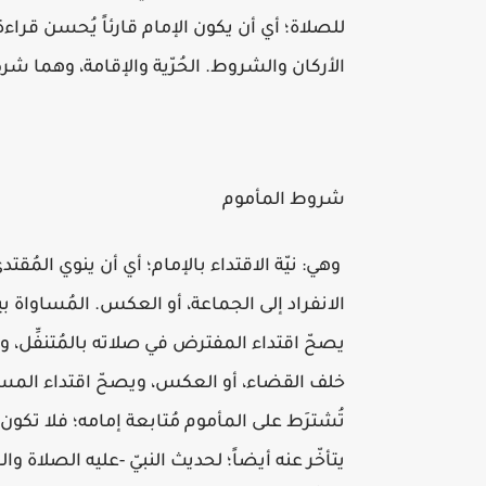
للصلاة؛ أي أن يكون الإمام قارئاً يُحسن قراءة 
الأركان والشروط. الحُرّية والإقامة، وهما شرط
شروط المأموم
وهي: نيّة الاقتداء بالإمام؛ أي أن ينوي المُقتد
الانفراد إلى الجماعة، أو العكس. المُساواة بي
يصحّ اقتداء المفترض في صلاته بالمُتنفِّل، وف
خلف القضاء، أو العكس، ويصحّ اقتداء المسافر 
تُشترَط على المأموم مُتابعة إمامه؛ فلا تكون أف
يتأخّر عنه أيضاً؛ لحديث النبيّ -عليه الصلاة والسلام-: 