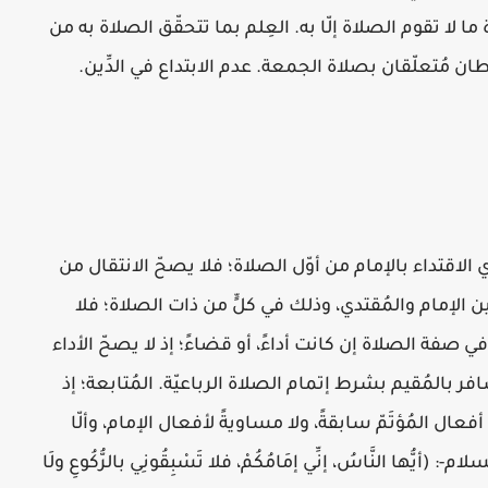
ما لا تقوم الصلاة إلّا به. العِلم بما تتحقّق الصلاة به من
ان مُتعلّقان بصلاة الجمعة. عدم الابتداع في الدِّين.
ي الاقتداء بالإمام من أوّل الصلاة؛ فلا يصحّ الانتقال من
ن الإمام والمُقتدي، وذلك في كلٍّ من ذات الصلاة؛ فلا
ي صفة الصلاة إن كانت أداءً، أو قضاءً؛ إذ لا يصحّ الأداء
بالمُقيم بشرط إتمام الصلاة الرباعيّة. المُتابعة؛ إذ
عال المُؤتَمّ سابقةً، ولا مساويةً لأفعال الإمام، وألّا
(أيُّها النَّاسُ، إنِّي إمَامُكُمْ، فلا تَسْبِقُونِي بالرُّكُوعِ ولَا