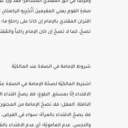
وفَرضاً في حَقّ المُقتدي المسافر؛ فقد ورد عن 
صلاةِ القومِ يعني المقيمينَ أَتُجْزِيهِ الركعت
اقتران المقتدي بالإمام إن كانا على راحلةٍ ما؛ إ
تصحّ، كما لا تصحّ إن كان الإمام راكباً والمُق
شروط الإمامة في الصلاة عند المالكيّة
اشترط المالكيّة لصحّة الإمامة في الصلاة عد
الاقتداء إلّا بمسلمٍ. البلوغ؛ فلا يصحّ اقتداء
النافلة. العقل؛ فلا تصحّ الإمامة من المجنون
فلا يصحّ الاقتداء بالمرأة؛ سواء في الفرض، أو
والنجس. عدم المأمويّة؛ أي عدم الاقتداء بالمَس