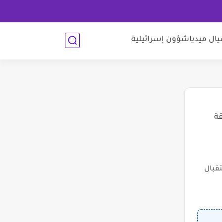
ل ميديا
شؤون إسرائيلية
قة
قبال