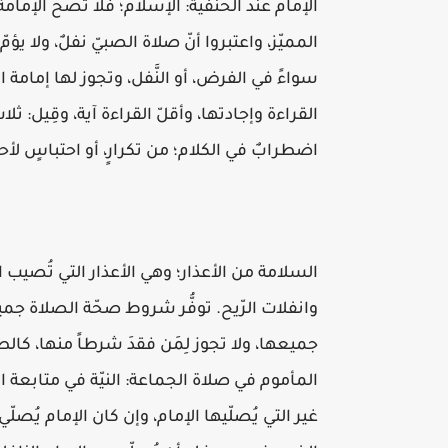
الإمام عند الحنفيّة: الإسلام؛ فلا تصحّ الإما
المميّز، واعتبروا أنّ صلاة الصبيّ نفلٌ، ولا ي
سواءً في الفرض، أو النَّفل، وتجوز لها إمامة ا
القراءة وإجادتها، وأقلّ القراءة آية، وقِيل: ثل
اضطرابٌ في الكلام؛ من تكرارٍ، أو احتباسٍ لأ
السلامة من الأعذار؛ وهي الأعذار التي تُصيب
وانفلات الرّيح. توفُّر شروط صحّة الصلاة جم
جميعها، ولا تجوز لِمَن فقدَ شرطاً منها، كا
المأموم في صلاة الجماعة: النيّة في متابعة الإ
غير التي يُصلّيها الإمام، وإن كان الإمام يُصلّي ن