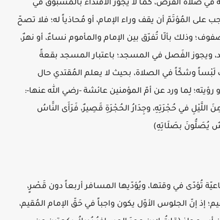
ة في صلاة الفرض، كما لا يجوز الاقتداء بالمَسبوق في
 على المُؤتَمّ أن يقف وراء الإمام، أو مُحاذياً له؛ فلا تصحّ
وف؛ وذلك بألّا تُفرّق بين الإمام والمأموم نساءٌ، أو نهرٌ،
، ويجوز الفَصل في المسجد؛ باعتبار المسجد بقعةً
ث لَبْساً وشكّاً في الصلاة، بحيث لا يعلم المُقتدي حال
و رؤيته؛ لِما ورد عن أمّ المؤمنين عائشة -رضي الله عنها-:
اللَّيْلِ في حُجْرَتِهِ، وجِدَارُ الحُجْرَةِ قَصِيرٌ، فَرَأَى النَّاسُ
ٌ يُصَلُّونَ بصَلَاتِهِ)
ّة تُؤدّى في وقتها، ويُؤدّيها المسافر أربعاً دون قَصْرٍ،
؛ إذ إنّ الجلوس الأوّل يكون واجباً في حَقّ الإمام المُقيم،