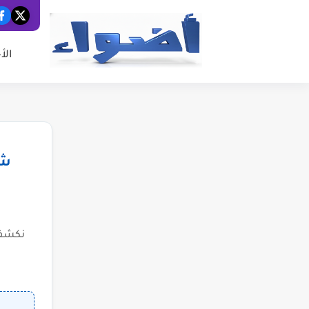
الأ
شب
نكشف 