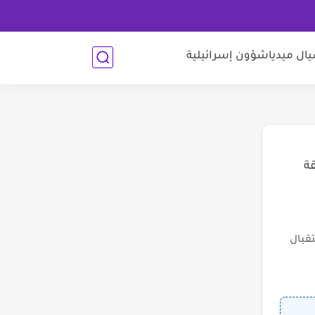
ل ميديا
شؤون إسرائيلية
قة
قبال