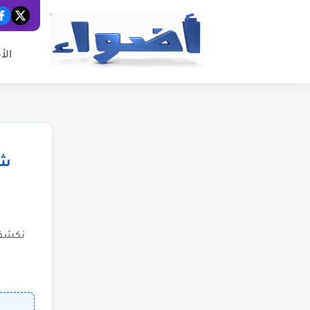
الأ
شب
نكشف 