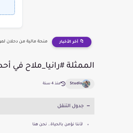
منحة مالية من دحلان لم
📁 آخر الأخبار
الممثلة #رانيا_ملاح في أح
Studio
منذ 4 سنة
جدول التنقل
لأننا نؤمن بالحياة.. نحن هنا