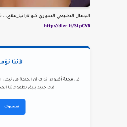
الجمال الطبيعي السوري كلو #رانيا_ملاح... في أحدث طلة❤😍
http://dlvr.it/SLpCV6
لأننا نؤم
في
مجلة أضواء
، ندرك أن الكلمة هي نبض ا
فجر جديد يليق بطموحاتنا العظ
فيسبوك