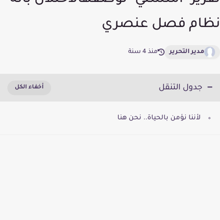
تقرير "أمنستي" لوصفهالاحتلال بانه
نظام فصل عنصري
مدير التحرير
منذ 4 سنة
جدول التنقل
لأننا نؤمن بالحياة.. نحن هنا