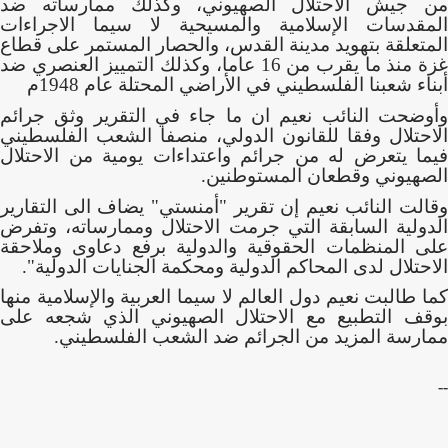
من جيش الاحتلال الصهيوني، وكذلك ممارساته ضد
المقدسات الإسلامية والمسيحية لا سيما الاجراءات
المتعلقة بتهويد مدينة القدس، والحصار المستمر على قطاع
غزة منذ ما يقرب من 16 عاما، وكذلك التمييز العنصري ضد
أبناء شعبنا الفلسطيني في الأراضي المحتلة عام 1948م
وأوضحت النائب نعيم ان ما جاء في التقرير وثق جرائم
الاحتلال وفقا للقانون الدولي، منصفا الشعب الفلسطيني
فيما يتعرض له من جرائم واعتداءات يومية من الاحتلال
الصهيوني وقطعان المستوطنين.
وقالت النائب نعيم إن تقرير "أمنستي" يضاف الى التقارير
الدولية السابقة التي جرمت الاحتلال وممارساته، وتفرض
على المنظمات الحقوقية والدولية برفع دعاوى وملاحقة
الاحتلال لدى المحاكم الدولية ومحكمة الجنايات الدولية".
كما طالبت نعيم دول العالم لا سيما العربية والإسلامية منها
بوقف التطبيع مع الاحتلال الصهيوني الذي شجعه على
ممارسة المزيد من الجرائم ضد الشعب الفلسطيني.
--