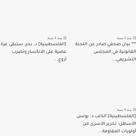
منذ 4 سنة
منذ 4 سنة
*** بيان صحفي صادر عن اللجنة
[الفلسطينية] د. بحر: ستبقى غزة
القانونية في المجلس
عصية على الانكسار وتضرب
التشريعي...
أروع...
منذ 4 سنة
[الفلسطينية] النائب د. يونس
الأسطل: تحرير الأسرى من
أولويات المقاومة...