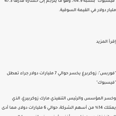
"فيسبوك" بنسبة 4.9%، وهو ما يترجم إلى خسارة قدرها 47.3
مليار دولار في القيمة السوقية.
إقرأ المزيد
"فوربس": زوكربرغ يخسر حوالي 7 مليارات دولار جراء تعطل
"فيسبوك"
وخسر المؤسس والرئيس التنفيذي مارك زوكربيرغ، الذي
يمتلك 14% من أسهم الشركة، حوالي 6 مليارات دولار، مما أدى