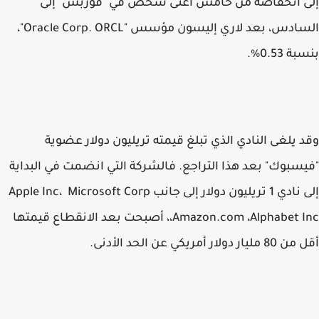
إلى انخفاضه من خامس أغنى شخص في "فوربس" إلى
السادس، بعد لاري إليسون مؤسس "Oracle Corp. ORCL"،
بنسبة 0.53%.
وقد يلغى النادي الذي تبلغ قيمته تريليون دولار عضوية
"فيسبوك" بعد هذا التراجع. فالشركة التي انضمت في البداية
إلى نادي 1 تريليون دولار إلى جانب Apple Inc، Microsoft Corp
،Amazon.com ،Alphabet Inc، أصبحت بعد الانقطاع قيمتها
أقل من 80 مليار دولار أمريكي عن الحد الأدنى.