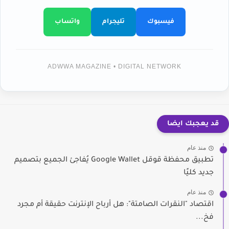
فيسبوك
تليجرام
واتساب
ADWWA MAGAZINE • DIGITAL NETWORK
قد يعجبك ايضا
منذ عام
تطبيق محفظة قوقل Google Wallet يُفاجئ الجميع بتصميم
جديد كليًا
منذ عام
اقتصاد "النقرات الصامتة": هل أرباح الإنترنت حقيقة أم مجرد
فخ...