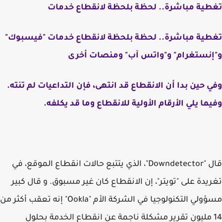
تغطية مباشرة.. لحظة بلحظة لانقطاع خدمات
تغطية مباشرة.. لحظة بلحظة لانقطاع خدمات "فيسبوك"
و"إنستغرام" و"واتس آب" ومنصات أخرى
وفي حين بدا أن الانقطاع قد انتهى، فإن التداعيات لم تنته.
وفيما يلي الأرقام الأولية للانقطاع وما قد يكلفه.
قال "Downdetector"، الذي يتتبع حالات انقطاع الموقع، في
تغريدة على "تويتر"، إن الانقطاع كان غير مسبوق. و قال كبير
مسؤولي التكنولوجيا في الشركة الأم "Ookla" إنه تعقب أكثر من
14 مليون تقرير مشكلة ناجمة عن انقطاع الخدمة بحلول