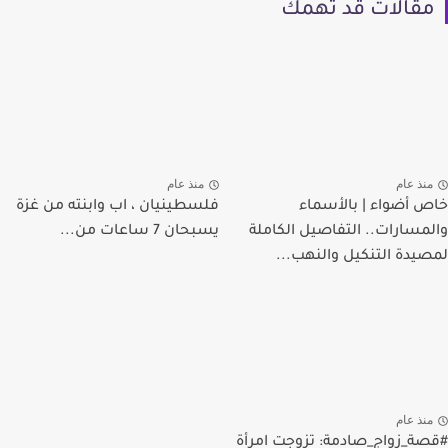
مقالات قد تهمك
منذ عام
منذ عام
خاص أضواء | بالأسماء
فلسطينيان ، اب وابنته من غزة
والمسارات.. التفاصيل الكاملة
يسبحان 7 ساعات من...
لمصيدة التنكيل والنهب...
منذ عام
#قصة_زواج_صادمة: تزوجت امرأة