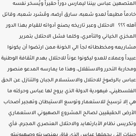
المتصهين عباس بيننا ليمارس دوراً حقيراً ويُسخر نفسه
خادماً مطيعاً لعدو شعبه، سارق أرضه، ومُشرد شعبه، وقاتل
أهله ؟؟؟ الاحتلال وعبر تاريخه يصنع أدواته للقيام بهذا الدور
المخزي الخياني والتأمري، وكلما فشل الاحتلال بتمرير
مشاريعه ومخططاته لجأ الي الخونة ممن ارتضوا أن يكونوا
عبيداً وعملاء للعدو ليكونوا عوناً للاحتلال بهدم الثقافة الوطنية
ومحاربة التحرر والاستقلال، وهذا ما يمارسه المدعو منصور
عباس بالرضوخ للاحتلال والاستسلام الجبان والتنازل عن الحق
الفلسطيني، فيهودية الدولة الذي يروج لها عباس وحركته ما
هي إلا ترسيخ للاستعمار وتوسع الاستيطان وتهجير أصحاب
الأرض الحقيقيين لصالح المشروع الصهيوني الاستعماري
وتكريس نظام الأبارتهايد والاحتلال العنصري المجرم، فأي
جينات التي يحملها عباس الذي فاق بعنصريته وصهيونيته