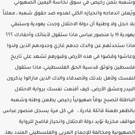
وشعبه بثمن رخيص في سوق نخاسة اليمين الصهيوني
ويُعلن اندماجه وانحيازه الكلي لعدوه ضد حقوق شعبه ، معلناً
بلا خجل ولا وطنية أن دولة الاحتلال وجدت يهودية وستبقي
يهودية !!! يا منصور عباس ماذا ستقول لأبنائك وأحفادك ؟؟؟
ماذا ستحدثهم عن والدك جدهم غازي وجدودهم الذين ولدوا
وعاشوا وقضوا في هذه الأرض وقبورهم تشهد علي تاريخ
فلسطين وتوثق قدسية الحق الفلسطيني، ماذا ستقول
لنفسك ولأهل بلدتك ولأصدقاء والدك الذين مازالوا يذكرون
البيدر وعشق الأرض، كيف أقنعت نفسك برواية الاحتلال
الباطلة لتصبح بوقاً صهيونياً رخيص يطعن وطنه وشعبه
بالظهر طعنة قاتلة غادرة ، في كل مرة يسجل منصور عباس
مواقف مخزية تؤيد دولة الاحتلال وانحياز فاضح للرواية
الصهيونية ومخالفة للإجماع العربي والفلسطيني المندد بها،