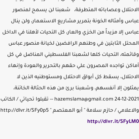
الاحتلال وعصاباته المتطرفة، شعبنا لن يسمح لمنصور
عباس وأمثاله الخونة بتمرير مشاريع الاستعمار، ولن ينال
عباس إلا مزيداً من الخزي والعار، كل التحيات لأهلنا في الداخل
المحتل الثابتين في وطنهم الرافضين لخيانة منصور عباس
وقائمته، التحيات كلها لشعبنا الفلسطيني المناضل في كل
أماكن تواجده المصرون علي حقهم بالتحرير والعودة وإنهاء
الاحتلال، يسقط كل أبواق الاحتلال ومستوطنيه الذين لا
يمثلون إلا أنفسهم، وشعبنا برئ من هذه الحثالة الخائنة،
hazemslama@gmail.com 24-12-2021 -- تقبلوا تحياتي / الكاتب
والاعلامي / حازم سلامة " أبو المعتصم " http://dlvr.it/SFy0p5
http://dlvr.it/SFyLM0