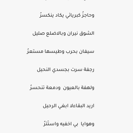
وحاجزُ كبريائي يكاد ينكسرُ
الشوق نيران وبالاضلع صليل
سيفان بحرب وطيسها مستعرُ
رجفة سرت بجسدي النحيل
ولهفة بالعيون ودمعة تنحسرُ
اريد البقاءلا ابغي الرحيل
وهوايا بي اخفيه واستَترُ