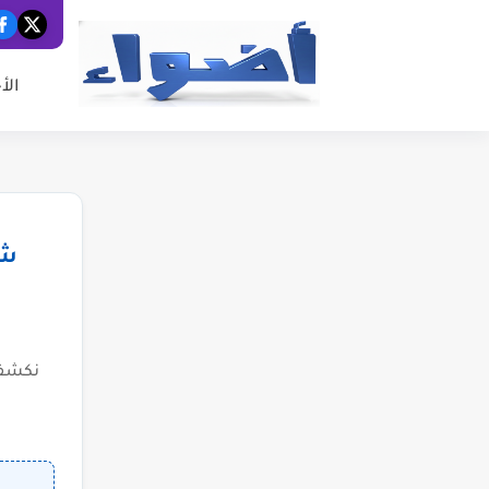
الأ
شب
نكشف 