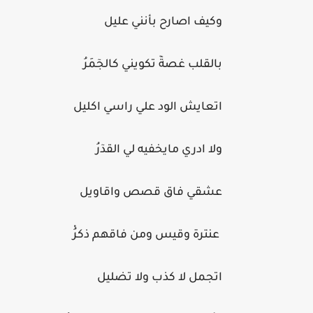
وكيف اصارح بأنني عليل
بالقلب غصةٓٓ تكويني كالجٓمَرُ
اتعايش الود علي راسي اكليل
ولا ادري مايخفيه لي القدٓرُ
عشقي فاق قصص واقاويل
عنترة وقيس ومن فاقهم ذكرُْ
اتجمل لا كذب ولا تضليل