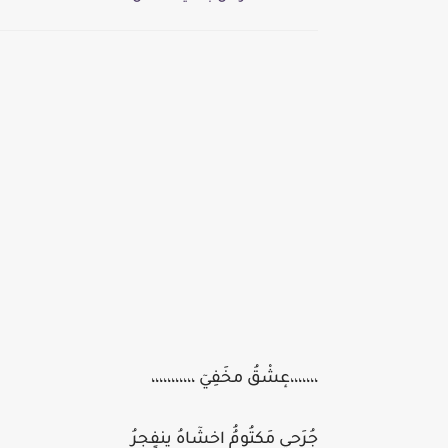
،،،،،،،عٕشْقُ مخَفِيٓ ،،،،،،،،،،،
جُرَحي مَكتُومُُ اخشٓاهُ ينفٍجرُ