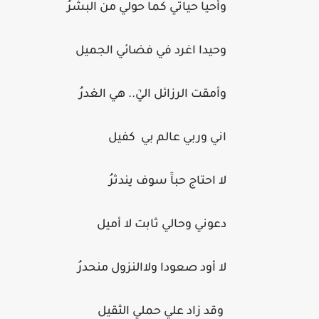
وأحيا حياتي كما حولي من البشرُ
وحيدا اغرد في فضائي الجميل
وأمقت الرزائل اليٰٓ.. هي الغدرُ
اني وربي عالم بي كفيل
لا احتاج حبآٓ سوف يندثرُ
دعوني وحالي ثابت لا أميل
لا أود صعودا ولاالنزول منحدرُ
وقد زاد علي حملي الثقيل