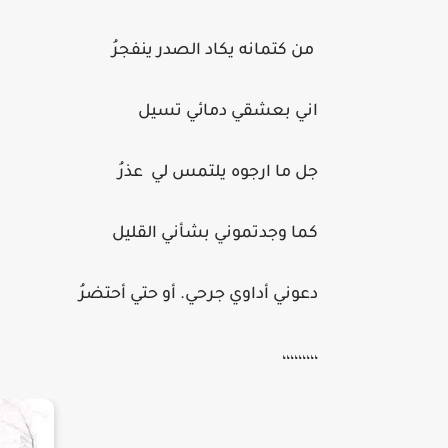
من كتمانه يكاد الصدر ينفجرُ
اني بعشقي دمائي تسيل
جل ما ارجوه يلتمس لي عذرُ
كما وجدتموني بشأني القليل
دعوني أداوي جرحي. أو حتي أحتضرُ
،،،،،،،،،