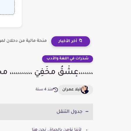
منحة مالية من دحلان لم
📁 آخر الأخبار
شذرات في اللغة والأدب
،،،،،،،عٕشْقُ مخَفِيٓ ،،،،،،،،،
ليلا عمران
منذ 4 سنة
جدول التنقل
لأننا نؤمن بالحياة.. نحن هنا