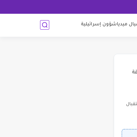
ل ميديا
شؤون إسرائيلية
قة
قبال