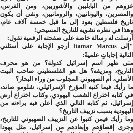
غزوهم من البابليين والأشوريين، ومن الفرس،
والمصرين، واليونانيين، والرومانيين، ونفى أن يكون
تاريخ فلسطين يعود إلى ما قبل خمسة آلاف عام،
وهذا في نظره تشويه للتاريخ المسيحي!
أرسلت له رسالة خاصة على صفحته الرقمية تقول:
إلى
Itamar Marcus
أرجو الإجابة على أسئلتي
التالية إجاباتٍ علميةً:
متى ظهر اسم إسرائيل كدولة؟ من هو محرف
التاريخ، ومزيفه؟ هل هو الفلسطيني صاحب البيت
الأصلي، أم الصهيوني المجلوب من وراء البحار؟
ما رأيك فيما كتبه المؤرخ الإسرائيلي، شلومو صاند،
في كتابه اختراع الشعب اليهودي، وكتاب اختراع أرض
إسرائيل، ثم كتابه التالي الذي أعلن فيه براءته من
اليهودية بسبب تزييف التاريخ؟
وما رأيك فيمن كتبوا عن التزييف الصهيوني للتاريخ،
وجرى إقصاؤهم وإبعادهم من إسرائيل، مثل يهودا