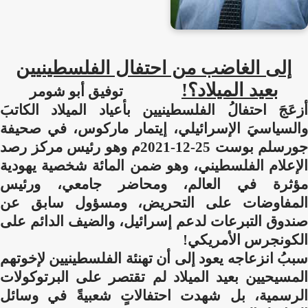
إلى الغاضب من احتفال الفلسطينيين
بعيد الميلاد؟!
توفيق أبو شومر
أزعَجَ احتفالُ الفلسطينيين بأعياد الميلاد الكاتبَ
والسياسيَ الإسرائيلي، إيتمار ماركوس، في صحيفة
جورسلم بوست 25-12-2021م وهو رئيس مركز رصد
الإعلام الفلسطيني، وهو ضمن المائة شخصية يهودية
مؤثرة في العالم، ومحاضر جامعي، ورئيس
المفاوضات على التحريض، ومسؤول سابق عن
صندوق التبرعات لدعم إسرائيل، والضيف الدائم على
الكونجرس الأمريكي!
سببُ انزعاجه يعود إلى أن تهنئة الفلسطينيين لإخوتهم
المسيحيين بعيد الميلاد لم تقتصر على البرتوكولات
الرسمية، بل شهدت احتفالاتٍ شعبيةً في وسائل