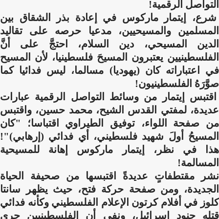
التواصل الرقمية!
شرع، إيتمار ماركوس في إعادة بذر الشقاق بين
المسلمين والمسيحيين، مدعيا حرصه على تقاليد
الدين المسيحي، دين السلام، احتجَّ على أنَّ
الفلسطينيين يعتبرون المسيحَ فلسطينيا، لأن المسيح
في اعتباراته كان (يهوديا) مسالما، ليس فدائيا كما
صوَّرَهُ الفلسطينيون!
اقتبس إيتمار من وسائط التواصل الرقمية عبارات
عديدة، لمفتي القدس الشيح، محمد حسين، واقتبس
من صفحة اللواء، توفيق الطيراوي اقتباسا؛ "كان
المسيحُ أولَ شهيد فلسطيني، أي فدائي (إرهابي)"!
هذا في نظر، إيتمار ماركوس إهانة للمسيحية
المسالمة!
نشر مقتطفاتٍ عديدةً اقتبسها من صحيفة الحياة
الجديدة، ومن صفحة حركة فتح، حيث يظهر سانتا
كلوز في أفلام كرتون الإعلام الفلسطيني وكأنه فدائي
قتله جنود إسرائيل، ونفى أن الفلسطينيين جرى