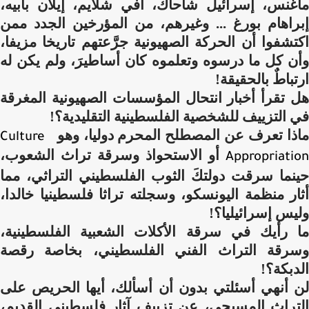
ماغنس، إسرائيل شاحاك، آفي شلايم، إيلان بابيه،
إبراهام بورغ ... وغيرهم، من المؤرخين الجدد ممن
اكتشفوا أن الحركة الصهيونية جرَّعتهم تاريخا مزيفا،
وأن كل ما درسوه وتعلموه كان أساطيرَ، ولم يكن له
ارتباطٌ بالحقيقة!
هل تقرأ أخبار انتحال المؤسسات الصهيونية المغرقة
في التزييف للشخصية الفلسطينية التقليدية؟!
ماذا تعرف عن المصطلح المحرم دوليا، وهو
Culture
أو الاستحواذ وسرقة تراث الشعوب،
Appropriation
حينما سرقت دولتكَ الثوب الفلسطيني التراثي، مما
أثار منظمة اليونسكو، وسجلته تراثا فلسطينيا خالدا،
وليس إسرائيليا؟!
ما رأيك في سرقة الأكلات الشعبية الفلسطينية،
وسرقة التراث الفني الفلسطيني، بخاصة رقصة
الدبكة؟!
لن أنهي أسئلتي بدون أن أسألك، أيها الحريص على
التراث المسيحي، عن تزييف آثار فلسطيني القديم،