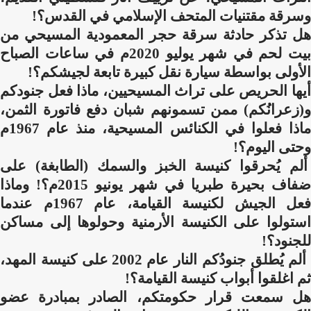
وسرقة مقتنيات المتحف الإسلامي في القدس؟!
هل تذكر حادثة سرقة حجر المعمودية المسيحي من
بيت لحم في شهر يوليو 2020م في ساعات الصباح
الأولى بواسطة سيارة نقل كبيرة تابعة لجيشكم؟!
أيها الحريص على تراث المسيحيين، ماذا فعل جنودكم
و(زعرانُكم) ممن تسمونهم شبان دفع فاتورة الثمن،
ماذا فعلوا في الكنائس المسيحية، منذ عام 1967م
وحتى اليوم؟!
ألم يُحرقوا كنيسة الخبز والسمك (الطابغة) على
ضفاف بحيرة طبريا في شهر يونيو 2015م؟! وماذا
فعل الجيش لكنيسة القيامة، عام 1967م عندما
استولوا على الكنيسة الأرمنية وحولوها إلى مساكن
للجنود؟!
ألم يُطلق جنودُكم النار عام 2002 على كنيسة المهد،
ثم اغلقوا أبواب كنيسة القيامة؟!
هل سمعت قرار حكومتكم، الصادر بمبادرة عضو