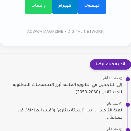
فيسبوك
تليجرام
واتساب
ADWWA MAGAZINE • DIGITAL NETWORK
قد يعجبك ايضا
منذ 13 أيام
إلى الناجحين في الثانوية العامة: أبرز التخصصات المطلوبة
للمستقبل (2030-2050)
منذ عام
لعبة التركس .. بين "الستة ديناري" و"قلب الطاولة": فن
صناعة...
منذ عام