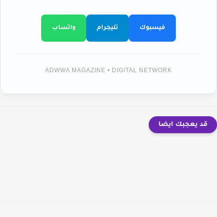
فيسبوك
تليجرام
واتساب
ADWWA MAGAZINE • DIGITAL NETWORK
قد يعجبك ايضا