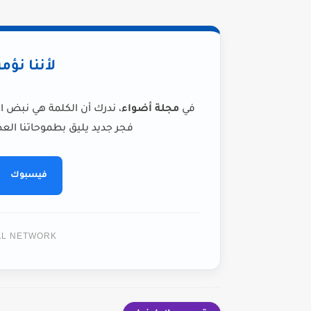
لأننا نؤم
في
مجلة أضواء
، ندرك أن الكلمة هي نبض ا
فجر جديد يليق بطموحاتنا العظ
فيسبوك
TAL NETWORK