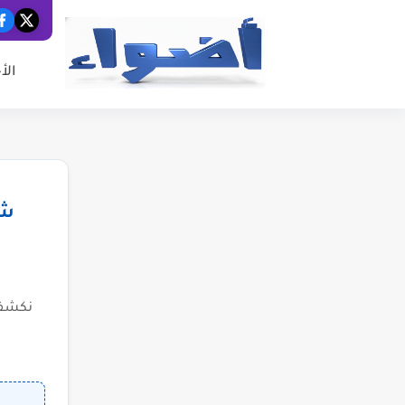
الأ
شب
نكشف 