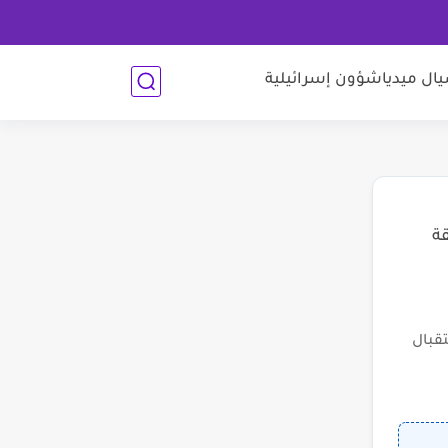
ل ميديا
شؤون إسرائيلية
قة
قبال