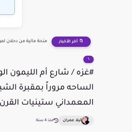
منحة مالية من دحلان لم
📁 آخر الأخبار
\
#غزه / شارع أم الليمون ا
الساحه مروراً بمقبرة ال
المعمداني ستينيات القرن
ليلا عمران
منذ 4 سنة