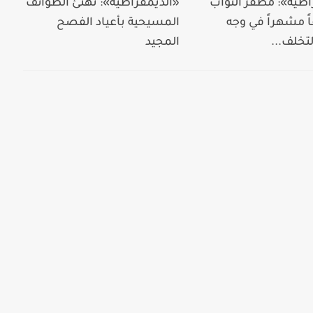
اطية»: مظفر النواب
«الديمقراطية»: تهنئ الطوائف
ً مشهراً في وجه
المسيحية بأعياد الفصح
تخلف...
المجيد