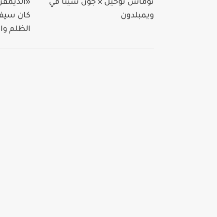
توماس توخيل × جون سينا في
«الديمقر
ويمبلدون
كان سيفا
الظلم وال