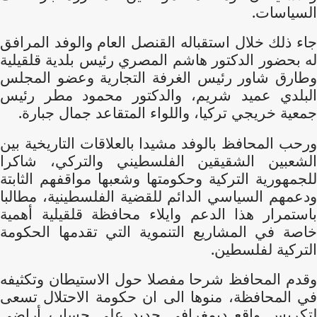
السياسات.
جاء ذلك خلال استقباله القنصل العام والوفد المرافق
له بحضور الدكتور هاشم المصري رئيس بلدية قلقيلية
وطارق شاور رئيس الغرفة التجارية وعضو المجلس
البلدي عميد شريم، والدكتور محمود مطر رئيس
جمعية خريجي تركيا، واللواء المتقاعد جمال جبارة.
ورحب المحافظ بالوفد مشيدا بالعلاقات التاريخية بين
الشعبين الشقيقين الفلسطيني والتركي، شاكرا
للجمهورية التركية وحكومتها وشعبها مواقفهم الثابتة
ودعمهم السياسي الدائم للقضية الفلسطينية، مطالبا
باستمرار هذا الدعم وايلاء محافظة قلقيلية أهمية
خاصة في المشاريع التنموية التي تقدمها الحكومة
التركية لفلسطين.
وقدم المحافظ شرحا مفصلا حول الاستيطان وتكثيفه
في المحافظة، منوها الى ان حكومة الاحتلال تسعى
لتكريس واقع ديمغرافي جديد على حساب أراضي