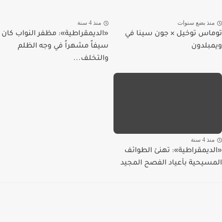
منذ بضع سنوات
منذ 4 سنة
توماس توخيل × جون سينا في
«الديمقراطية»: مظفر النواب كان
ويمبلدون
سيفاً مشهراً في وجه الظلم
والتخلف...
منذ 4 سنة
«الديمقراطية»: تهنئ الطوائف
المسيحية بأعياد الفصح المجيد