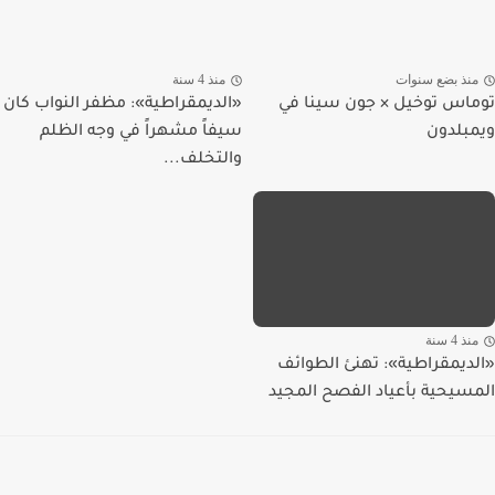
منذ بضع سنوات
منذ 4 سنة
توماس توخيل × جون سينا في
«الديمقراطية»: مظفر النواب كان
ويمبلدون
سيفاً مشهراً في وجه الظلم
والتخلف...
منذ 4 سنة
«الديمقراطية»: تهنئ الطوائف
المسيحية بأعياد الفصح المجيد