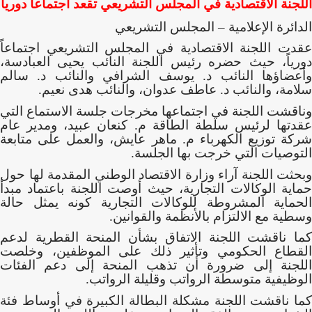
اللجنة الاقتصادية في المجلس التشريعي تقعد اجتماعاً دورياً
الدائرة الإعلامية – المجلس التشريعي
عقدت اللجنة الاقتصادية في المجلس التشريعي اجتماعاً
دورياً، حيث حضره رئيس اللجنة النائب يحيى العبادسة،
وأعضاؤها النائب د. يوسف الشرافي والنائب د. سالم
سلامة، والنائب د. عاطف عدوان، والنائب هدى نعيم.
وناقشت اللجنة في اجتماعها مخرجات جلسة الاستماع التي
عقدتها لرئيس سلطة الطاقة م. كنعان عبيد، ومدير عام
شركة توزيع الكهرباء م. ماهر عايش، والعمل على متابعة
التوصيات التي خرجت بها الجلسة.
وبحثت اللجنة آراء وزارة الاقتصاد الوطني المقدمة لها حول
حماية الوكالات التجارية، حيث أوصت اللجنة باعتماد مبدأ
الحماية المشروطة للوكالات التجارية كونه يمثل حالة
وسطية مع الالتزام بالأنظمة والقوانين.
كما ناقشت اللجنة الاتفاق بشأن المنحة القطرية لدعم
القطاع الحكومي وتأثير ذلك على الموظفين، وخلصت
اللجنة إلى ضرورة أن تذهب المنحة إلى دعم الفئات
الوظيفية متوسطة الرواتب وقليلة الرواتب.
كما ناقشت اللجنة مشكلة البطالة الكبيرة في أوساط فئة